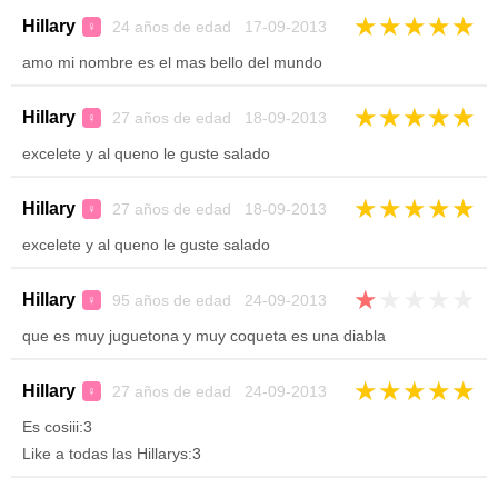
★
★
★
★
★
Hillary
24 años de edad 17-09-2013
♀
amo mi nombre es el mas bello del mundo
★
★
★
★
★
Hillary
27 años de edad 18-09-2013
♀
excelete y al queno le guste salado
★
★
★
★
★
Hillary
27 años de edad 18-09-2013
♀
excelete y al queno le guste salado
★
★
★
★
★
Hillary
95 años de edad 24-09-2013
♀
que es muy juguetona y muy coqueta es una diabla
★
★
★
★
★
Hillary
27 años de edad 24-09-2013
♀
Es cosiii:3
Like a todas las Hillarys:3