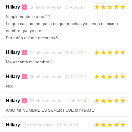
★
★
★
★
★
Hillary
26 años de edad 29-05-2014
♀
Simplemente lo amo *-*
Lo que casi no me gusta es que muchas ya tienen el mismo
nombre que yo e.e
Pero aún así me encanta<3
★
★
★
★
★
Hillary
27 años de edad 29-05-2014
♀
Me encanta mi nombre♡
★
★
★
★
★
Hillary
25 años de edad 04-06-2014
♀
Noo
★
★
★
★
★
Hillary
23 años de edad 11-06-2014
♀
AMO MI NOMBRE ES SUPER I LOE MY NAME
★
★
★
★
★
Hillary
23 años de edad 13-06-2014