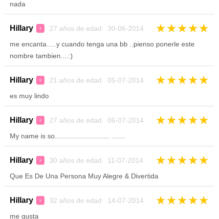
nada
★
★
★
★
★
Hillary
27 años de edad 30-06-2014
♀
me encanta.....y cuando tenga una bb ..pienso ponerle este
nombre tambien....:)
★
★
★
★
★
Hillary
21 años de edad 05-07-2014
♀
es muy lindo
★
★
★
★
★
Hillary
27 años de edad 06-07-2014
♀
My name is so............................ .......
★
★
★
★
★
Hillary
30 años de edad 11-07-2014
♀
Que Es De Una Persona Muy Alegre & Divertida
★
★
★
★
★
Hillary
32 años de edad 14-07-2014
♀
me gusta