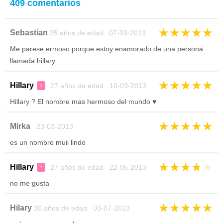
409 comentarios
★
★
★
★
★
Sebastian
25 años de edad 07-03-2013
Me parese ermoso porque estoy enamorado de una persona
llamada hillary
★
★
★
★
★
Hillary
27 años de edad 10-03-2013
♀
Hillary ? El nombre mas hermoso del mundo ♥
★
★
★
★
★
Mirka
23-03-2013
es un nombre muii lindo
★
★
★
★
★
Hillary
27 años de edad 22-05-2013
♀
no me gusta
★
★
★
★
★
Hilary
30 años de edad 03-07-2013