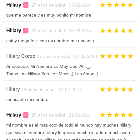
★
★
★
★
★
Hillary
27 años de edad 03-02-2014
♀
que me parece y es muy bonito mi nombre
★
★
★
★
★
Hillary
23 años de edad 06-02-2014
♀
estoy mega feliz con mi nombre,me encanta
★
★
★
★
★
Hilary Corzo
27 años de edad 07-02-2014
Amoooooo, Mi Nombre Es Muy Cool Ah ._.
Todas Las Hillary Son Los Mass ;) Las Amoo :)
★
★
★
★
★
Hilary
24 años de edad 07-02-2014
mencanta mi nombre
★
★
★
★
★
Hillary
25 años de edad 21-02-2014
♀
mi nombre es el mas cool de todo el mundo hay muchas hillary
que viva el nombre hillary lo quiero mucho lo adoro muchisimo