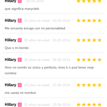
★
★
★
★
★
Hillary
26-04-2014
♀
que significa marycielo
★
★
★
★
★
Hillary
31 años de edad 03-05-2014
♀
Me encanta encaja con mi personalidad.
★
★
★
★
★
Hillary
26 años de edad 03-05-2014
♀
Que s mi bonito
★
★
★
★
★
Hillary
26 años de edad 06-05-2014
♀
Amo mi nombr ez único y perfecto, kreo k n pud tener mejr
nombre
★
★
★
★
★
Hillary
24 años de edad 22-05-2014
♀
me canta mi nombre
★
★
★
★
★
Hillary
21 años de edad 23-05-2014
♀