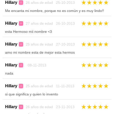
★
★
★
★
★
Hillary
26 años de edad 25-10-2013
♀
Me encanta mi nombre, porque no es común y es muy lindo!!
★
★
★
★
★
Hillary
27 años de edad 26-10-2013
♀
esta Hermoso mii nombre <3
★
★
★
★
★
Hillary
25 años de edad 27-10-2013
♀
amo mi nombre esta de mejor esta hermos
★
★
★
★
★
Hillary
08-11-2013
♀
nada
★
★
★
★
★
Hillary
25 años de edad 11-11-2013
♀
si que significa y quien lo invento
★
★
★
★
★
Hillary
26 años de edad 23-11-2013
♀