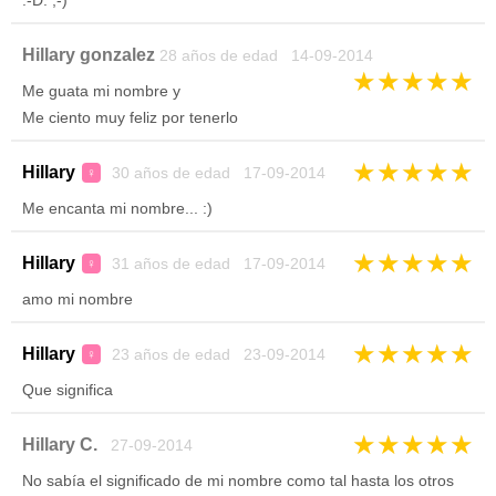
:-D. ;-)
Hillary gonzalez
28 años de edad 14-09-2014
★
★
★
★
★
Me guata mi nombre y
Me ciento muy feliz por tenerlo
★
★
★
★
★
Hillary
30 años de edad 17-09-2014
♀
Me encanta mi nombre... :)
★
★
★
★
★
Hillary
31 años de edad 17-09-2014
♀
amo mi nombre
★
★
★
★
★
Hillary
23 años de edad 23-09-2014
♀
Que significa
★
★
★
★
★
Hillary C.
27-09-2014
No sabía el significado de mi nombre como tal hasta los otros