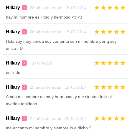
★
★
★
★
★
Hillary
23 años de edad 15-03-2014
♀
hay mi nombre es lindo y hermoso <3 <3
★
★
★
★
★
Hillary
26 años de edad 15-03-2014
♀
Hola soy muy tímida soy contenta con mi nombre por q soy
unica :-D
★
★
★
★
★
Hillary
17-03-2014
♀
es lindo
★
★
★
★
★
Hillary
25 años de edad 18-03-2014
♀
Amoo mii nombre es muy hermosoo y me sientoo feliz al
averloo tenidooo
★
★
★
★
★
Hillary
27 años de edad 20-03-2014
♀
me encanta mi nombre y siempre lo e dicho :)