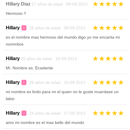
★
★
★
★
★
Hillary Diaz
27 años de edad 08-09-2013
Hermoso !!
★
★
★
★
★
Hillary
26 años de edad 08-09-2013
♀
es el nombre mas hermoso del mundo digo yo me encanta mi
nommbre
★
★
★
★
★
Hillary
20 años de edad 10-09-2013
Mi. Nombre es. Ecselente
★
★
★
★
★
Hillary
26 años de edad 15-09-2013
♀
mi nombre es lindo para mi el quien no le guste muerdase un
labio
★
★
★
★
★
Hillary
24 años de edad 17-09-2013
♀
amo mi nombre es el mas bello del mundo