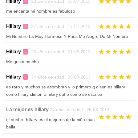
★
★
★
★
★
Hillary
28 años de edad 16-07-2013
♀
me encanta mi nombre es fabuloso
★
★
★
★
★
Hillary
27 años de edad 17-07-2013
♀
Mi Nombre Es Muy Hermoso Y Pues Me Alegro De Mi Nombre
★
★
★
★
★
Hillary
26 años de edad 01-08-2013
♀
Me gusta mucho
★
★
★
★
★
Hillary
34 años de edad 06-08-2013
♀
es raro y muchos se asombran y lo primero q disen es hillary
como hilary clinton o hilary duf o como se escriba
La mejor es hillary
24 años de edad 26-08-2013
★
★
★
★
★
el nonbre hillary es el mejores de la niña mas
bella