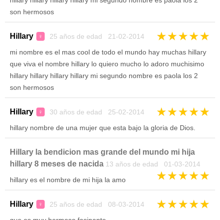
hillary hillary hillary hillary mi segundo nombre es paola los 2
son hermosos
★
★
★
★
★
Hillary
25 años de edad 21-02-2014
♀
mi nombre es el mas cool de todo el mundo hay muchas hillary
que viva el nombre hillary lo quiero mucho lo adoro muchisimo
hillary hillary hillary hillary mi segundo nombre es paola los 2
son hermosos
★
★
★
★
★
Hillary
30 años de edad 25-02-2014
♀
hillary nombre de una mujer que esta bajo la gloria de Dios.
Hillary la bendicion mas grande del mundo mi hija
hillary 8 meses de nacida
13 años de edad 01-03-2014
★
★
★
★
★
hillary es el nombre de mi hija la amo
★
★
★
★
★
Hillary
25 años de edad 08-03-2014
♀