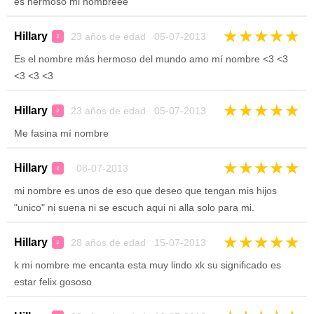
es hermoso mi nombreee
★
★
★
★
★
Hillary
23 años de edad 05-07-2013
♀
Es el nombre más hermoso del mundo amo mí nombre <3 <3
<3 <3 <3
★
★
★
★
★
Hillary
23 años de edad 05-07-2013
♀
Me fasina mí nombre
★
★
★
★
★
Hillary
08-07-2013
♀
mi nombre es unos de eso que deseo que tengan mis hijos
"unico" ni suena ni se escuch aqui ni alla solo para mi.
★
★
★
★
★
Hillary
28 años de edad 15-07-2013
♀
k mi nombre me encanta esta muy lindo xk su significado es
estar felix gososo