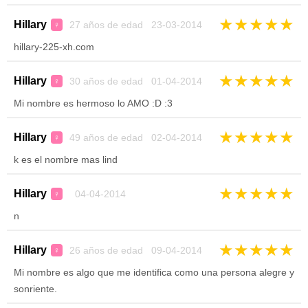
★
★
★
★
★
Hillary
27 años de edad 23-03-2014
♀
hillary-225-xh.com
★
★
★
★
★
Hillary
30 años de edad 01-04-2014
♀
Mi nombre es hermoso lo AMO :D :3
★
★
★
★
★
Hillary
49 años de edad 02-04-2014
♀
k es el nombre mas lind
★
★
★
★
★
Hillary
04-04-2014
♀
n
★
★
★
★
★
Hillary
26 años de edad 09-04-2014
♀
Mi nombre es algo que me identifica como una persona alegre y
sonriente.