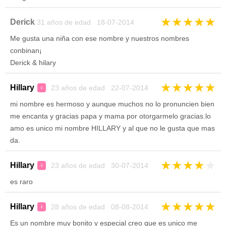
★
★
★
★
★
Derick
31 años de edad 18-07-2014
Me gusta una niña con ese nombre y nuestros nombres
conbinan¡
Derick & hilary
★
★
★
★
★
Hillary
23 años de edad 22-07-2014
♀
mi nombre es hermoso y aunque muchos no lo pronuncien bien
me encanta y gracias papa y mama por otorgarmelo gracias.lo
amo es unico mi nombre HILLARY y al que no le gusta que mas
da.
★
★
★
★
★
Hillary
23 años de edad 30-07-2014
♀
es raro
★
★
★
★
★
Hillary
28 años de edad 08-08-2014
♀
Es un nombre muy bonito y especial creo que es unico me