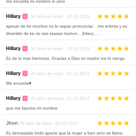
me encanta mi nombre lo amo
★
★
★
★
★
Hillary
31 años de edad 12-12-2013
♀
apesar de ke muchos no lo sepan pronunciar... me enknta y es
divertido de ke no sea taaaan komun... jhilary.......
★
★
★
★
★
Hillary
31 años de edad 13-12-2013
♀
Es de lo mas hermoso, Gracias a Dios mi madre me lo otorgo
★
★
★
★
★
Hillary
25 años de edad 16-12-2013
♀
Me encanta♥
★
★
★
★
★
Hillary
26 años de edad 21-12-2013
♀
que me fascina mi nombre
★
★
★
★
★
Jhon
29 años de edad 24-12-2013
Es demasiado lindo aparte que la mujer a kien amo se llama