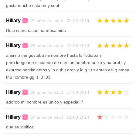
gusta mucho esta muy cool
★
★
★
★
★
Hillary
22 años de edad 09-08-2014
♀
Hola como estas hermosa niña
★
★
★
★
★
Hillary
25 años de edad 10-08-2014
♀
amii no me gustaba mi nombre hasta lo ''odiaba¡¡
pero luego me di cuenta de q es un nombre uniko y natural.. y
expresa sentimientos y lo q thu eres y lo q tu sientes asi q amaa
thu nombre gg ;) .3 :33
★
★
★
★
★
Hillary
28 años de edad 13-08-2014
♀
adoroo mi nombre es unico y especial :*
★
★
★
★
★
Hillary
24 años de edad 21-08-2014
♀
que se ignifica