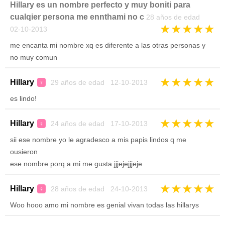
Hillary es un nombre perfecto y muy boniti para
cualqier persona me ennthami no c
28 años de edad
★
★
★
★
★
02-10-2013
me encanta mi nombre xq es diferente a las otras personas y
no muy comun
★
★
★
★
★
Hillary
29 años de edad 12-10-2013
♀
es lindo!
★
★
★
★
★
Hillary
24 años de edad 17-10-2013
♀
sii ese nombre yo le agradesco a mis papis lindos q me
ousieron
ese nombre porq a mi me gusta jjjejejjjeje
★
★
★
★
★
Hillary
28 años de edad 24-10-2013
♀
Woo hooo amo mi nombre es genial vivan todas las hillarys