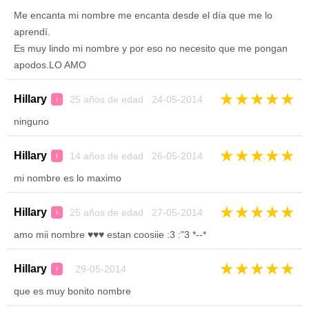
Me encanta mi nombre me encanta desde el día que me lo
aprendí.
Es muy lindo mi nombre y por eso no necesito que me pongan
apodos.LO AMO
★
★
★
★
★
Hillary
25 años de edad 24-05-2014
♀
ninguno
★
★
★
★
★
Hillary
14 años de edad 26-05-2014
♀
mi nombre es lo maximo
★
★
★
★
★
Hillary
25 años de edad 27-05-2014
♀
amo mii nombre ♥♥♥ estan coosiie :3 :"3 *--*
★
★
★
★
★
Hillary
29-05-2014
♀
que es muy bonito nombre