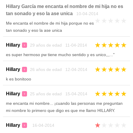
Hillary García me encanta el nombre de mi hija no es
tan sonado y eso la ase unica
10-04-2014
★
★
★
★
★
Me encanta el nombre de mi hija porque no es
tan sonado y eso la ase unica
★
★
★
★
★
Hillary
29 años de edad 11-04-2014
♀
es super hermoso pw tiene mucho sentido y es unico,,,..."
★
★
★
★
★
Hillary
26 años de edad 12-04-2014
♀
k es bonitooo
★
★
★
★
★
Hillary
25 años de edad 15-04-2014
♀
me encanta mi nombre... ¡cuando las personas me preguntan
mi nombre lo primero que digo es que me llamo HILLARY.
★
★
★
★
★
Hillary
16-04-2014
♀