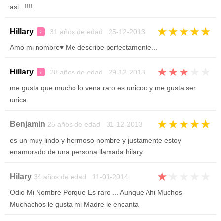
asi...!!!!
★
★
★
★
★
Hillary
31 años de edad 25-12-2013
♀
Amo mi nombre♥ Me describe perfectamente...
★
★
★
★
★
Hillary
28 años de edad 29-12-2013
♀
me gusta que mucho lo vena raro es unicoo y me gusta ser
unica
★
★
★
★
★
Benjamin
25 años de edad 31-12-2013
es un muy lindo y hermoso nombre y justamente estoy
enamorado de una persona llamada hilary
★
★
★
★
★
Hilary
34 años de edad 11-01-2014
Odio Mi Nombre Porque Es raro ... Aunque Ahi Muchos
Muchachos le gusta mi Madre le encanta