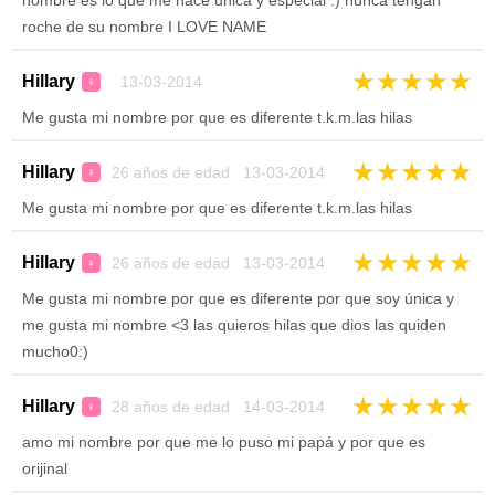
nombre es lo que me hace unica y especial :) nunca tengan
roche de su nombre I LOVE NAME
★
★
★
★
★
Hillary
13-03-2014
♀
Me gusta mi nombre por que es diferente t.k.m.las hilas
★
★
★
★
★
Hillary
26 años de edad 13-03-2014
♀
Me gusta mi nombre por que es diferente t.k.m.las hilas
★
★
★
★
★
Hillary
26 años de edad 13-03-2014
♀
Me gusta mi nombre por que es diferente por que soy única y
me gusta mi nombre <3 las quieros hilas que dios las quiden
mucho0:)
★
★
★
★
★
Hillary
28 años de edad 14-03-2014
♀
amo mi nombre por que me lo puso mi papá y por que es
orijinal