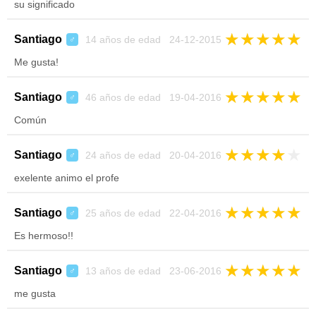
su significado
★
★
★
★
★
Santiago
14 años de edad 24-12-2015
♂
Me gusta!
★
★
★
★
★
Santiago
46 años de edad 19-04-2016
♂
Común
★
★
★
★
★
Santiago
24 años de edad 20-04-2016
♂
exelente animo el profe
★
★
★
★
★
Santiago
25 años de edad 22-04-2016
♂
Es hermoso!!
★
★
★
★
★
Santiago
13 años de edad 23-06-2016
♂
me gusta