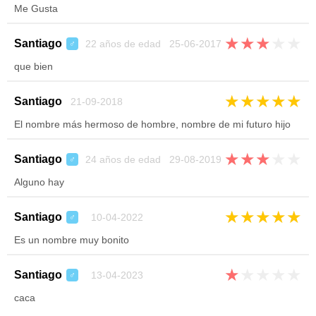
Me Gusta
★
★
★
★
★
Santiago
22 años de edad 25-06-2017
♂
que bien
★
★
★
★
★
Santiago
21-09-2018
El nombre más hermoso de hombre, nombre de mi futuro hijo
★
★
★
★
★
Santiago
24 años de edad 29-08-2019
♂
Alguno hay
★
★
★
★
★
Santiago
10-04-2022
♂
Es un nombre muy bonito
★
★
★
★
★
Santiago
13-04-2023
♂
caca