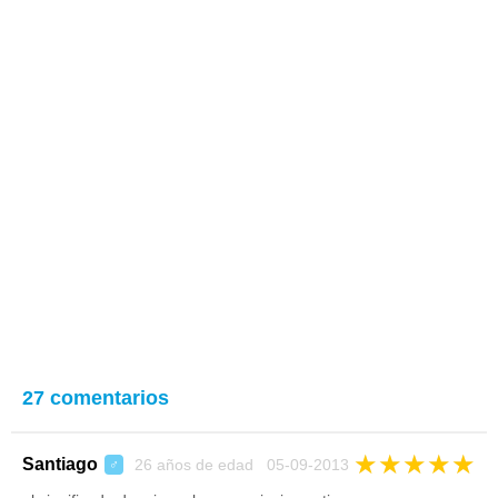
27 comentarios
★
★
★
★
★
Santiago
26 años de edad 05-09-2013
♂