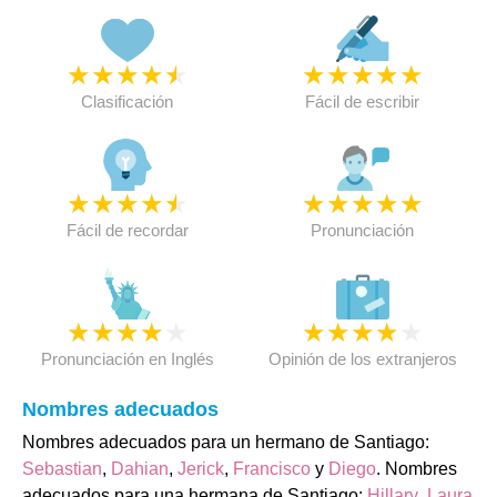
★
★
★
★
★
★
★
★
★
★
Clasificación
Fácil de escribir
★
★
★
★
★
★
★
★
★
★
Fácil de recordar
Pronunciación
★
★
★
★
★
★
★
★
★
★
Pronunciación en Inglés
Opinión de los extranjeros
Nombres adecuados
Nombres adecuados para un hermano de Santiago:
Sebastian
,
Dahian
,
Jerick
,
Francisco
y
Diego
. Nombres
adecuados para una hermana de Santiago:
Hillary
,
Laura
,