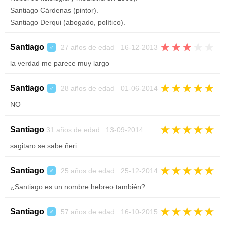
Santiago Cárdenas (pintor).
Santiago Derqui (abogado, político).
★
★
★
★
★
Santiago
27 años de edad 16-12-2013
♂
la verdad me parece muy largo
★
★
★
★
★
Santiago
28 años de edad 01-06-2014
♂
NO
★
★
★
★
★
Santiago
31 años de edad 13-09-2014
sagitaro se sabe ñeri
★
★
★
★
★
Santiago
25 años de edad 25-12-2014
♂
¿Santiago es un nombre hebreo también?
★
★
★
★
★
Santiago
57 años de edad 16-10-2015
♂