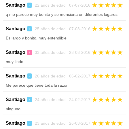
★
★
★
★
★
Santiago
22 años de edad 07-07-2016
♂
q me parece muy bonito y se menciona en diferentes lugares
★
★
★
★
★
Santiago
25 años de edad 07-08-2016
♂
Es largo y bonito, muy entendible
★
★
★
★
★
Santiago
33 años de edad 28-08-2016
♀
muy lindo
★
★
★
★
★
Santiago
26 años de edad 06-02-2017
♂
Me parece que tiene toda la razon
★
★
★
★
★
Santiago
24 años de edad 24-02-2017
♂
ninguno
★
★
★
★
★
Santiago
23 años de edad 26-03-2017
♂