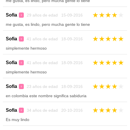
me gusta, es lindo, pero mucha gente lo tiene
★
★
★
★
★
Sofia
29 años de edad 15-09-2016
♀
me gusta, es lindo, pero mucha gente lo tiene
★
★
★
★
★
Sofia
41 años de edad 18-09-2016
♀
simplemente hermoso
★
★
★
★
★
Sofia
41 años de edad 18-09-2016
♀
simplemente hermoso
★
★
★
★
★
Sofia
23 años de edad 18-09-2016
♀
en colombia este nombre significa sabiduria
★
★
★
★
★
Sofia
34 años de edad 20-10-2016
♀
Es muy lindo