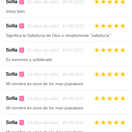
★
★
★
★
★
Sofia
19 años de edad 09-05-2017
♀
estoy bien
★
★
★
★
★
Sofia
24 años de edad 12-06-2017
♀
Significa la Sabiduría de Dios o simplemente "sabiduría"
★
★
★
★
★
Sofia
24 años de edad 18-07-2017
♀
Es hermoso y sofisticado
★
★
★
★
★
Sofia
19 años de edad 26-08-2017
♀
Mi nombre es unos de los mas populares
★
★
★
★
★
Sofia
19 años de edad 26-08-2017
♀
Mi nombre es unos de los mas populares
★
★
★
★
★
Sofia
19 años de edad 26-08-2017
♀