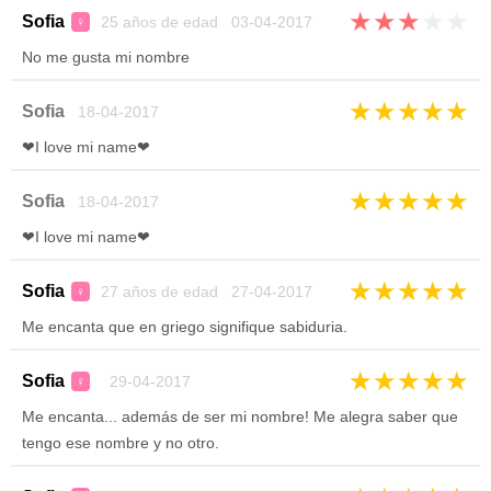
★
★
★
★
★
Sofia
25 años de edad 03-04-2017
♀
No me gusta mi nombre
★
★
★
★
★
Sofia
18-04-2017
❤I love mi name❤
★
★
★
★
★
Sofia
18-04-2017
❤I love mi name❤
★
★
★
★
★
Sofia
27 años de edad 27-04-2017
♀
Me encanta que en griego signifique sabiduria.
★
★
★
★
★
Sofia
29-04-2017
♀
Me encanta... además de ser mi nombre! Me alegra saber que
tengo ese nombre y no otro.