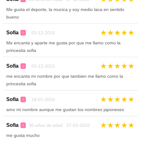
Me gusta el deporte, la mucica y soy medio laca en sentido
bueno
★
★
★
★
★
Sofia
03-12-2015
♀
Me encanta y aparte me gusta por que me llamo como la
princesita sofia
★
★
★
★
★
Sofia
03-12-2015
♀
me encanta mi nombre por que tambien me llamo como la
princesita sofia
★
★
★
★
★
Sofia
18-01-2016
♀
amo mi nombre aunque me gustan los nombres japoneses
★
★
★
★
★
Sofia
30 años de edad 27-03-2016
♀
me gusta mucho