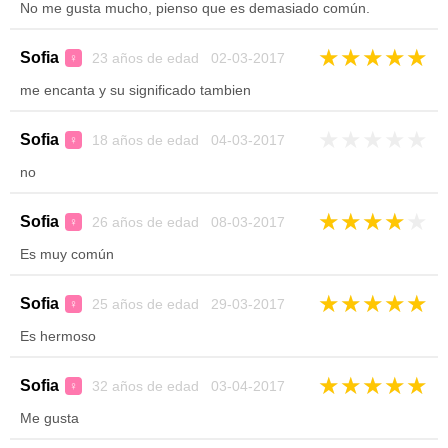
No me gusta mucho, pienso que es demasiado común.
★
★
★
★
★
Sofia
23 años de edad 02-03-2017
♀
me encanta y su significado tambien
★
★
★
★
★
Sofia
18 años de edad 04-03-2017
♀
no
★
★
★
★
★
Sofia
26 años de edad 08-03-2017
♀
Es muy común
★
★
★
★
★
Sofia
25 años de edad 29-03-2017
♀
Es hermoso
★
★
★
★
★
Sofia
32 años de edad 03-04-2017
♀
Me gusta