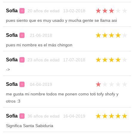
★
★
★
★
★
Sofia
20 años de edad 13-02-2018
♀
pues siento que es muy usado y mucha gente se llama asi
★
★
★
★
★
Sofia
21-06-2018
♀
pues mi nombre es el más chingon
★
★
★
★
★
Sofia
23 años de edad 17-07-2018
♀
->
★
★
★
★
★
Sofia
04-04-2019
♀
me gusta mi nombre todos me ponen como toti tofy shofy y
otros :3
★
★
★
★
★
Sofia
36 años de edad 16-04-2019
♀
Significa Santa Sabiduria