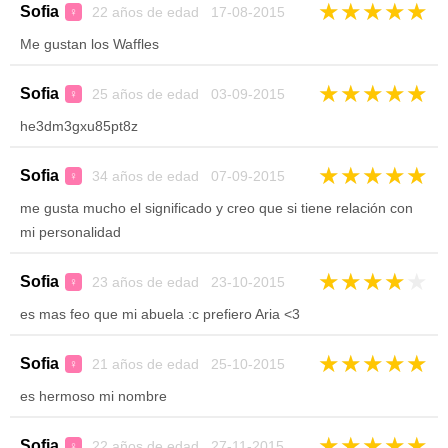
★
★
★
★
★
Sofia
22 años de edad 17-08-2015
♀
Me gustan los Waffles
★
★
★
★
★
Sofia
25 años de edad 03-09-2015
♀
he3dm3gxu85pt8z
★
★
★
★
★
Sofia
34 años de edad 07-09-2015
♀
me gusta mucho el significado y creo que si tiene relación con
mi personalidad
★
★
★
★
★
Sofia
23 años de edad 23-10-2015
♀
es mas feo que mi abuela :c prefiero Aria <3
★
★
★
★
★
Sofia
21 años de edad 25-10-2015
♀
es hermoso mi nombre
★
★
★
★
★
Sofia
22 años de edad 27-11-2015
♀