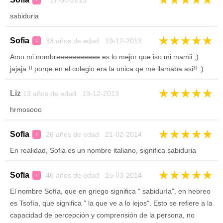
17-04-2013
♀
sabiduria
★
★
★
★
★
Sofia
33 años de edad 19-12-2013
♀
Amo mi nombreeeeeeeeeee es lo mejor que iso mi mamii ;)
jajaja !! porqe en el colegio era la unica qe me llamaba asi!! :)
★
★
★
★
★
Liz
13 años de edad 19-12-2013
hrmosooo
★
★
★
★
★
Sofia
26 años de edad 21-02-2014
♀
En realidad, Sofia es un nombre italiano, significa sabiduria
★
★
★
★
★
Sofia
46 años de edad 15-03-2014
♀
El nombre Sofía, que en griego significa " sabiduría", en hebreo
es Tsofía, que significa " la que ve a lo lejos". Esto se refiere a la
capacidad de percepción y comprensión de la persona, no