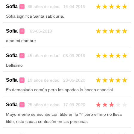
★
★
★
★
★
Sofia
36 años de edad 16-04-2019
♀
Sofia significa Santa sabiduría.
★
★
★
★
★
Sofia
09-05-2019
♀
amo mi nombre
★
★
★
★
★
Sofia
45 años de edad 03-09-2019
♀
Bellisimo
★
★
★
★
★
Sofia
19 años de edad 28-05-2020
♀
Es demasiado común pero los apodos lo hacen especial
★
★
★
★
★
Sofia
25 años de edad 17-09-2020
♀
Mayormente se escribe con tilde en la "i" pero el mío no lleva
tilde, esto causa confusión en las personas.