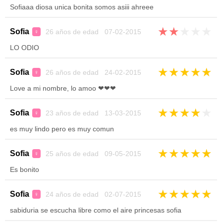
Sofiaaa diosa unica bonita somos asiii ahreee
★
★
★
★
★
Sofia
26 años de edad 07-02-2015
♀
LO ODIO
★
★
★
★
★
Sofia
26 años de edad 24-02-2015
♀
Love a mi nombre, lo amoo ❤❤❤
★
★
★
★
★
Sofia
23 años de edad 13-03-2015
♀
es muy lindo pero es muy comun
★
★
★
★
★
Sofia
25 años de edad 09-05-2015
♀
Es bonito
★
★
★
★
★
Sofia
24 años de edad 02-07-2015
♀
sabiduria se escucha libre como el aire princesas sofia