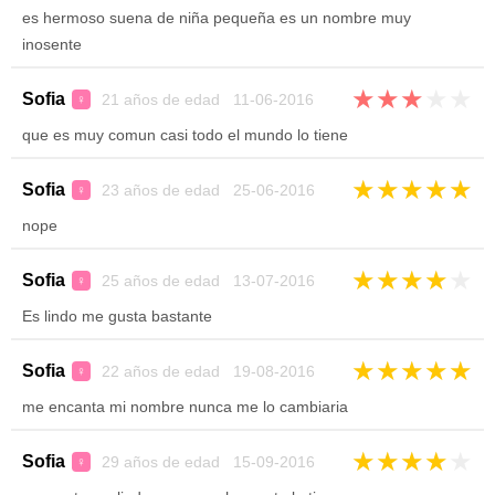
es hermoso suena de niña pequeña es un nombre muy
inosente
★
★
★
★
★
Sofia
21 años de edad 11-06-2016
♀
que es muy comun casi todo el mundo lo tiene
★
★
★
★
★
Sofia
23 años de edad 25-06-2016
♀
nope
★
★
★
★
★
Sofia
25 años de edad 13-07-2016
♀
Es lindo me gusta bastante
★
★
★
★
★
Sofia
22 años de edad 19-08-2016
♀
me encanta mi nombre nunca me lo cambiaria
★
★
★
★
★
Sofia
29 años de edad 15-09-2016
♀