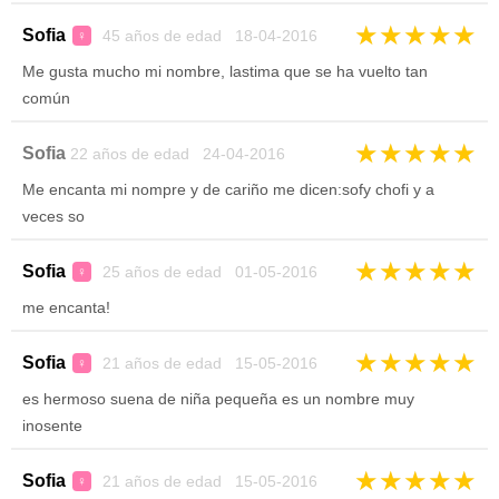
★
★
★
★
★
Sofia
45 años de edad 18-04-2016
♀
Me gusta mucho mi nombre, lastima que se ha vuelto tan
común
★
★
★
★
★
Sofia
22 años de edad 24-04-2016
Me encanta mi nompre y de cariño me dicen:sofy chofi y a
veces so
★
★
★
★
★
Sofia
25 años de edad 01-05-2016
♀
me encanta!
★
★
★
★
★
Sofia
21 años de edad 15-05-2016
♀
es hermoso suena de niña pequeña es un nombre muy
inosente
★
★
★
★
★
Sofia
21 años de edad 15-05-2016
♀