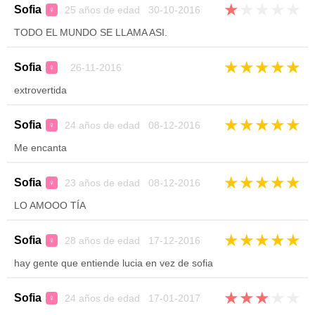
★
★
★
★
★
Sofia
25 años de edad 30-10-2016
♀
TODO EL MUNDO SE LLAMA ASI.
★
★
★
★
★
Sofia
26-11-2016
♀
extrovertida
★
★
★
★
★
Sofia
24 años de edad 08-12-2016
♀
Me encanta
★
★
★
★
★
Sofia
23 años de edad 08-12-2016
♀
LO AMOOO TÍA
★
★
★
★
★
Sofia
28 años de edad 17-12-2016
♀
hay gente que entiende lucia en vez de sofia
★
★
★
★
★
Sofia
24 años de edad 17-01-2017
♀