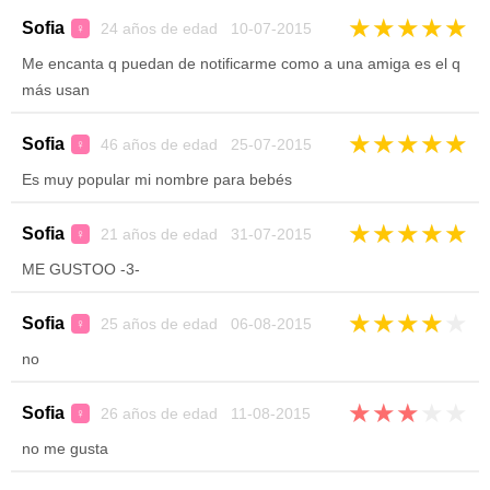
★
★
★
★
★
Sofia
24 años de edad 10-07-2015
♀
Me encanta q puedan de notificarme como a una amiga es el q
más usan
★
★
★
★
★
Sofia
46 años de edad 25-07-2015
♀
Es muy popular mi nombre para bebés
★
★
★
★
★
Sofia
21 años de edad 31-07-2015
♀
ME GUSTOO -3-
★
★
★
★
★
Sofia
25 años de edad 06-08-2015
♀
no
★
★
★
★
★
Sofia
26 años de edad 11-08-2015
♀
no me gusta