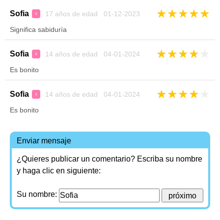
★
★
★
★
★
Sofia
17 años de edad 01-12-2023
♀
Significa sabiduría
★
★
★
★
★
Sofia
14 años de edad 04-01-2024
♀
Es bonito
★
★
★
★
★
Sofia
14 años de edad 04-01-2024
♀
Es bonito
Enviar mensaje
¿Quieres publicar un comentario? Escriba su nombre
y haga clic en siguiente:
Su nombre: