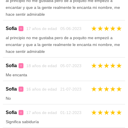
al principio no me gustaba pero de a poquito me empezó a
encantar y que a la gente realmente le encanta mi nombre, me
hace sentir admirable
★
★
★
★
★
Sofia
17 años de edad 05-06-2023
♀
al principio no me gustaba pero de a poquito me empezó a
encantar y que a la gente realmente le encanta mi nombre, me
hace sentir admirable
★
★
★
★
★
Sofia
18 años de edad 05-07-2023
♀
Me encanta
★
★
★
★
★
Sofia
16 años de edad 21-07-2023
♀
No
★
★
★
★
★
Sofia
17 años de edad 01-12-2023
♀
Significa sabiduría