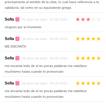
precisamente al sentido de la vista, lo cual hace referencia a la
sabiduría, tal como en su equivalente griego.
★
★
★
★
★
Sofia
31 años de edad 01-05-2014
♀
ninguno por el momento
★
★
★
★
★
Sofia
38 años de edad 03-05-2014
♀
ME ENCANTA
★
★
★
★
★
Sofia
26 años de edad 06-08-2014
♀
me encanta todo de el en pocas palabras me satisface
muchisimo hasta cuando lo pronuncian
★
★
★
★
★
Sofia
26 años de edad 06-08-2014
♀
me encanta todo de el en pocas palabras me satisface
muchisimo hasta cuando lo pronuncian