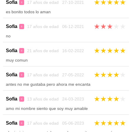
★
★
★
★
★
Sofia
17 años de edad 27-10-2021
♀
es bonito todos lo aman
★
★
★
★
★
Sofia
17 años de edad 06-12-2021
♀
no
★
★
★
★
★
Sofia
21 años de edad 16-02-2022
♀
muy comun
★
★
★
★
★
Sofia
17 años de edad 27-05-2022
♀
antes no me gustaba pero ahora me encanta
★
★
★
★
★
Sofia
13 años de edad 24-03-2023
♀
amo mi nombre siento que soy muy amable
★
★
★
★
★
Sofia
17 años de edad 05-06-2023
♀