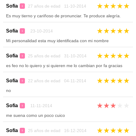
★
★
★
★
★
Sofia
27 años de edad 11-10-2014
♀
Es muy tierno y cariñoso de pronunciar. Te produce alegría.
★
★
★
★
★
Sofia
23-10-2014
♀
Mi personalidad esta muy identificada con mi nombre
★
★
★
★
★
Sofia
25 años de edad 31-10-2014
♀
es feo no lo quiero y si quieren me lo cambian por fa gracias
★
★
★
★
★
Sofia
22 años de edad 04-11-2014
♀
no
★
★
★
★
★
Sofia
11-11-2014
♀
me suena como un poco cuico
★
★
★
★
★
Sofia
25 años de edad 16-12-2014
♀