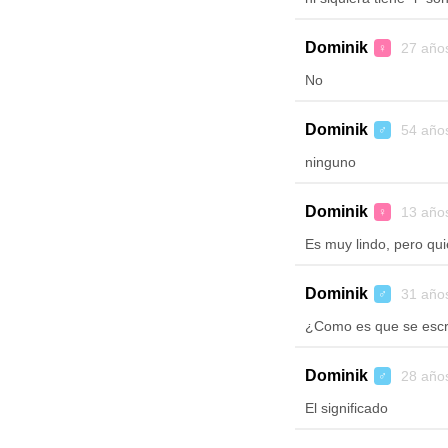
Dominik
27 año
♀
No
Dominik
54 año
♂
ninguno
Dominik
13 año
♀
Es muy lindo, pero qui
Dominik
31 año
♂
¿Como es que se escr
Dominik
28 año
♂
El significado