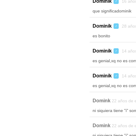
Dominik
16 año
♂
que significadominik
Dominik
28 año
♂
es bonito
Dominik
14 año
♂
es genial,xq no es co
Dominik
14 año
♂
es genial,xq no es co
Domink
22 años de 
ni siquiera tiene "i" so
Domink
22 años de 
ni siquiera tiene "i" so