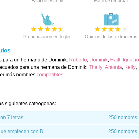
Fácil de escribir
Fácil de recordar
★
★
★
★
★
★
★
★
★
★
★
Pronunciación en Inglés
Opinión de los extranjeros
ados
 para un hermano de Dominik:
Roberto
,
Dominik
,
Haill
,
Ignacio
ecuados para una hermana de Dominik:
Thaily
,
Antonia
,
Kelly
,
Ver más nombres
compatibles
.
as siguientes cateogorías:
on 7 letras
250 nombres
que empiecen con D
250 nombres