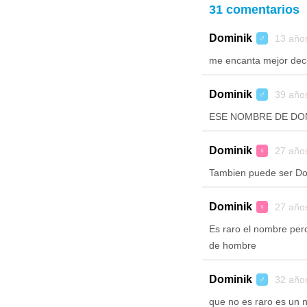
31 comentarios
Dominik
13 año
♂
me encanta mejor deci
Dominik
39 año
♂
ESE NOMBRE DE DO
Dominik
27 año
♀
Tambien puede ser Do
Dominik
27 año
♀
Es raro el nombre pero
de hombre
Dominik
32 año
♂
que no es raro es un 