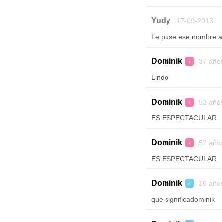
Yudy
17-09-2013
Le puse ese nombre a m
Dominik
37 año
♀
Lindo
Dominik
52 año
♀
ES ESPECTACULAR
Dominik
52 año
♀
ES ESPECTACULAR
Dominik
16 año
♂
que significadominik