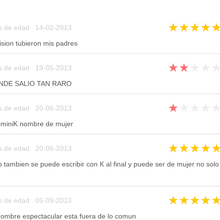
★
★
★
★
s de edad 14-02-2013
sion tubieron mis padres
★
★
★
★
s de edad 19-05-2013
NDE SALIO TAN RARO
★
★
★
★
s de edad 20-06-2013
miniK nombre de mujer
★
★
★
★
s de edad 20-06-2013
 tambien se puede escribir con K al final y puede ser de mujer no solo
★
★
★
★
s de edad 05-09-2013
nombre espectacular esta fuera de lo comun