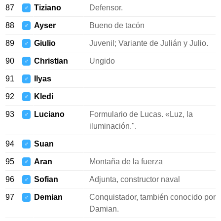
87
Tiziano
Defensor.
♂
88
Ayser
Bueno de tacón
♂
89
Giulio
Juvenil; Variante de Julián y Julio.
♂
90
Christian
Ungido
♂
91
Ilyas
♂
92
Kledi
♂
93
Luciano
Formulario de Lucas. «Luz, la
♂
iluminación.".
94
Suan
♂
95
Aran
Montaña de la fuerza
♂
96
Sofian
Adjunta, constructor naval
♂
97
Demian
Conquistador, también conocido por
♂
Damian.