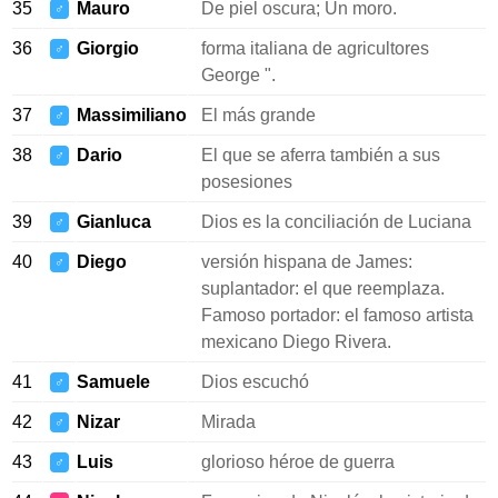
35
Mauro
De piel oscura; Un moro.
♂
36
Giorgio
forma italiana de agricultores
♂
George ".
37
Massimiliano
El más grande
♂
38
Dario
El que se aferra también a sus
♂
posesiones
39
Gianluca
Dios es la conciliación de Luciana
♂
40
Diego
versión hispana de James:
♂
suplantador: el que reemplaza.
Famoso portador: el famoso artista
mexicano Diego Rivera.
41
Samuele
Dios escuchó
♂
42
Nizar
Mirada
♂
43
Luis
glorioso héroe de guerra
♂