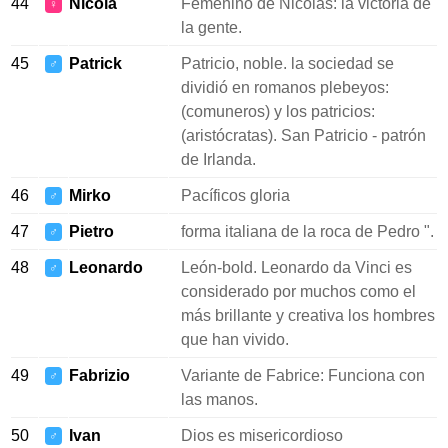
44
Nicola
Femenino de Nicolás: la victoria de
♀
la gente.
45
Patrick
Patricio, noble. la sociedad se
♂
dividió en romanos plebeyos:
(comuneros) y los patricios:
(aristócratas). San Patricio - patrón
de Irlanda.
46
Mirko
Pacíficos gloria
♂
47
Pietro
forma italiana de la roca de Pedro ".
♂
48
Leonardo
León-bold. Leonardo da Vinci es
♂
considerado por muchos como el
más brillante y creativa los hombres
que han vivido.
49
Fabrizio
Variante de Fabrice: Funciona con
♂
las manos.
50
Ivan
Dios es misericordioso
♂