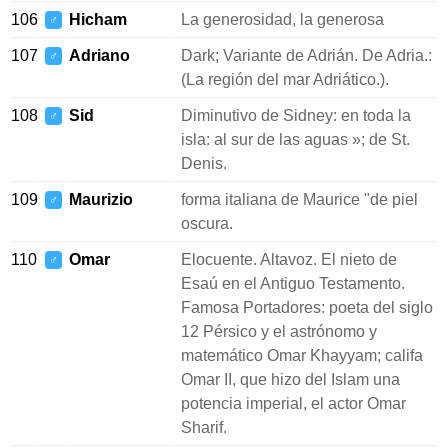
106
Hicham
La generosidad, la generosa
♂
107
Adriano
Dark; Variante de Adrián. De Adria.:
♂
(La región del mar Adriático.).
108
Sid
Diminutivo de Sidney: en toda la
♂
isla: al sur de las aguas »; de St.
Denis.
109
Maurizio
forma italiana de Maurice "de piel
♂
oscura.
110
Omar
Elocuente. Altavoz. El nieto de
♂
Esaú en el Antiguo Testamento.
Famosa Portadores: poeta del siglo
12 Pérsico y el astrónomo y
matemático Omar Khayyam; califa
Omar II, que hizo del Islam una
potencia imperial, el actor Omar
Sharif.