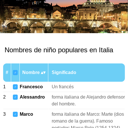
Nombres de niño populares en Italia
#
Nombre
Significado
♂
1
Francesco
Un francés
♂
2
Alessandro
forma italiana de Alejandro defensor
♂
del hombre.
3
Marco
forma italiana de Marco: Marte (dios
♂
romano de la guerra). Famoso
portador: Marco Polo (1254-1324),