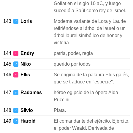
Goliat en el siglo 10 aC, y luego
sucedió a Saúl como rey de Israel.
143
Loris
Moderna variante de Lora y Laurie
♂
refiriéndose al árbol de laurel o un
árbol laurel simbólico de honor y
victoria.
144
Endry
patria, poder, regla
♀
145
Niko
querido por todos
♂
146
Ellis
Se origina de la palabra Elus galés,
♀
que se traduce en "especie".
147
Radames
héroe egipcio de la ópera Aida
♂
Puccini
148
Silvio
Plata.
♂
149
Harold
El comandante del ejército. Ejército,
♂
el poder Weald. Derivada de