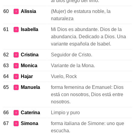
al dios griego del vino.
60
Alissia
(Mujer) de estatura noble, la
♀
naturaleza
61
Isabella
Mi Dios es abundante. Dios de la
♀
abundancia. Dedicado a Dios. Una
variante española de Isabel.
62
Cristina
Seguidor de Cristo.
♀
63
Monica
Variante de la Mona.
♀
64
Hajar
Vuelo, Rock
♀
65
Manuela
forma femenina de Emanuel: Dios
♀
está con nosotros, Dios está entre
nosotros.
66
Caterina
Limpio y puro
♀
67
Simona
forma italiana de Simone: uno que
♀
escucha.