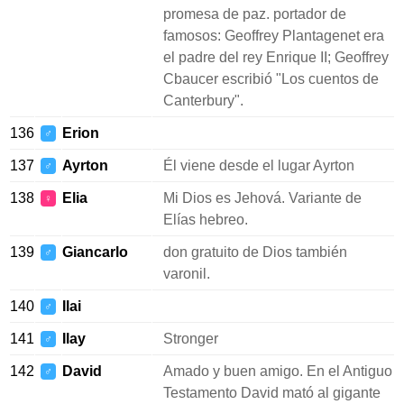
promesa de paz. portador de
famosos: Geoffrey Plantagenet era
el padre del rey Enrique II; Geoffrey
Cbaucer escribió "Los cuentos de
Canterbury".
136
Erion
♂
137
Ayrton
Él viene desde el lugar Ayrton
♂
138
Elia
Mi Dios es Jehová. Variante de
♀
Elías hebreo.
139
Giancarlo
don gratuito de Dios también
♂
varonil.
140
Ilai
♂
141
Ilay
Stronger
♂
142
David
Amado y buen amigo. En el Antiguo
♂
Testamento David mató al gigante