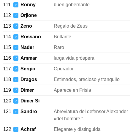
111
Ronny
buen gobernante
♂
112
Orjione
♂
113
Zeno
Regalo de Zeus
♂
114
Rossano
Brillante
♂
115
Nader
Raro
♂
116
Ammar
larga vida próspera
♂
117
Sergio
Operador.
♂
118
Dragos
Estimados, precioso y tranquilo
♂
119
Dimer
Aparece en Frisia
♂
120
Dimer Si
♂
121
Sandro
Abreviatura del defensor Alexander
♂
»del hombre.".
122
Achraf
Elegante y distinguida
♂