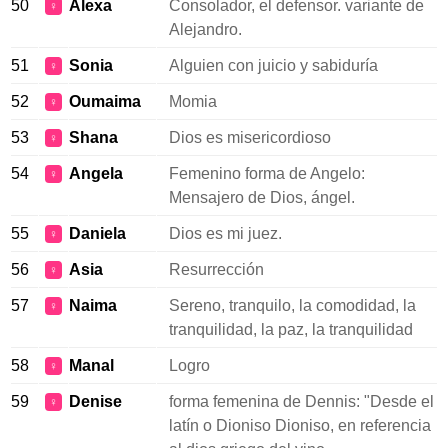
50
Alexa
Consolador, el defensor. variante de
♀
Alejandro.
51
Sonia
Alguien con juicio y sabiduría
♀
52
Oumaima
Momia
♀
53
Shana
Dios es misericordioso
♀
54
Angela
Femenino forma de Angelo:
♀
Mensajero de Dios, ángel.
55
Daniela
Dios es mi juez.
♀
56
Asia
Resurrección
♀
57
Naima
Sereno, tranquilo, la comodidad, la
♀
tranquilidad, la paz, la tranquilidad
58
Manal
Logro
♀
59
Denise
forma femenina de Dennis: "Desde el
♀
latín o Dioniso Dioniso, en referencia