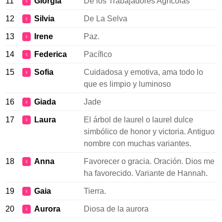
11
Giorgia
De los Trabajadores Agrícolas
♀
12
Silvia
De La Selva
♀
13
Irene
Paz.
♀
14
Federica
Pacífico
♀
15
Sofia
Cuidadosa y emotiva, ama todo lo
♀
que es limpio y luminoso
16
Giada
Jade
♀
17
Laura
El árbol de laurel o laurel dulce
♀
simbólico de honor y victoria. Antiguo
nombre con muchas variantes.
18
Anna
Favorecer o gracia. Oración. Dios me
♀
ha favorecido. Variante de Hannah.
19
Gaia
Tierra.
♀
20
Aurora
Diosa de la aurora
♀