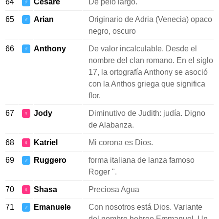
64
Cesare
De pelo largo.
♂
65
Arian
Originario de Adria (Venecia) opaco
♂
negro, oscuro
66
Anthony
De valor incalculable. Desde el
♂
nombre del clan romano. En el siglo
17, la ortografía Anthony se asoció
con la Anthos griega que significa
flor.
67
Jody
Diminutivo de Judith: judía. Digno
♀
de Alabanza.
68
Katriel
Mi corona es Dios.
♀
69
Ruggero
forma italiana de lanza famoso
♂
Roger ".
70
Shasa
Preciosa Agua
♀
71
Emanuele
Con nosotros está Dios. Variante
♂
del nombre hebreo Emmanuel. Un