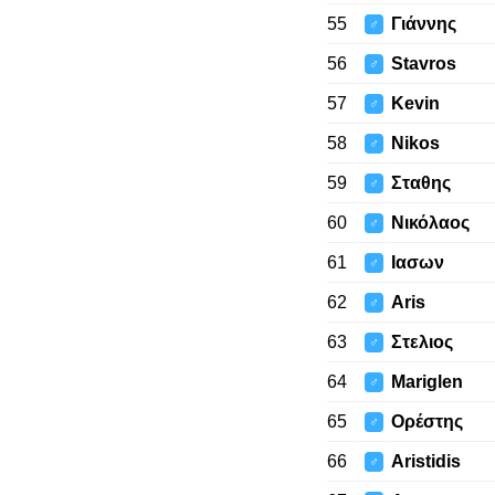
55
Γιάννης
♂
56
Stavros
♂
57
Kevin
♂
58
Nikos
♂
59
Σταθης
♂
60
Νικόλαος
♂
61
Ιασων
♂
62
Aris
♂
63
Στελιος
♂
64
Mariglen
♂
65
Ορέστης
♂
66
Aristidis
♂