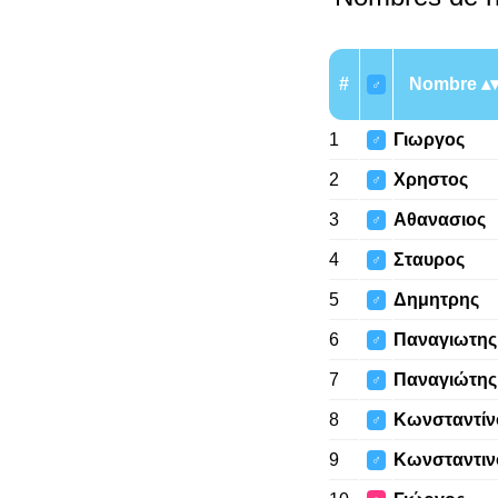
#
Nombre
♂
1
Γιωργος
♂
2
Χρηστος
♂
3
Αθανασιος
♂
4
Σταυρος
♂
5
Δημητρης
♂
6
Παναγιωτης
♂
7
Παναγιώτης
♂
8
Κωνσταντίν
♂
9
Κωνσταντιν
♂