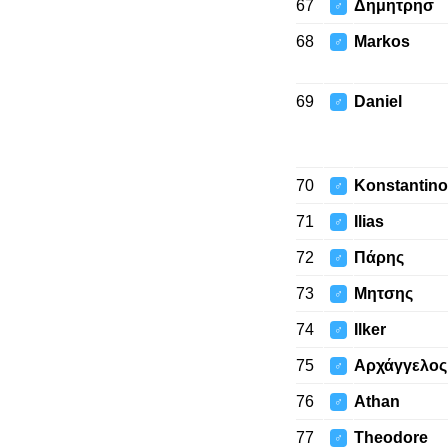
67
Δημητρησ
♂
68
Markos
♂
69
Daniel
♂
70
Konstantino
♂
71
Ilias
♂
72
Πάρης
♂
73
Μητσης
♂
74
Ilker
♂
75
Αρχάγγελος
♂
76
Athan
♂
77
Theodore
♂