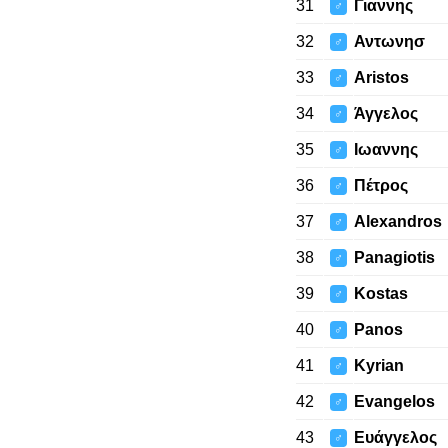
31
Γιαννης
♂
32
Αντωνησ
♂
33
Aristos
♂
34
Άγγελος
♂
35
Ιωαννης
♂
36
Πέτρος
♂
37
Alexandros
♂
38
Panagiotis
♂
39
Kostas
♂
40
Panos
♂
41
Kyrian
♂
42
Evangelos
♂
43
Ευάγγελος
♂