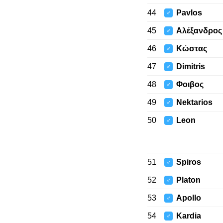
44
Pavlos
♂
45
Αλέξανδρος
♂
46
Κώστας
♂
47
Dimitris
♂
48
Φοιβος
♂
49
Nektarios
♂
50
Leon
♂
51
Spiros
♂
52
Platon
♂
53
Apollo
♂
54
Kardia
♂