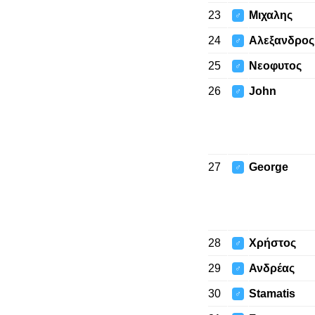
23
Μιχαλης
♂
24
Αλεξανδρος
♂
25
Νεοφυτος
♂
26
John
♂
27
George
♂
28
Χρήστος
♂
29
Ανδρέας
♂
30
Stamatis
♂