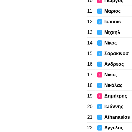
10
Γιώργος
♀
11
Μαριος
♂
12
Ioannis
♂
13
Μιχαηλ
♂
14
Νίκος
♂
15
Σαρακινοσ
♂
16
Ανδρεας
♂
17
Νικος
♀
18
Νικόλας
♂
19
Δημήτρης
♀
20
Ιωάννης
♂
21
Athanasios
♂
22
Αγγελος
♂