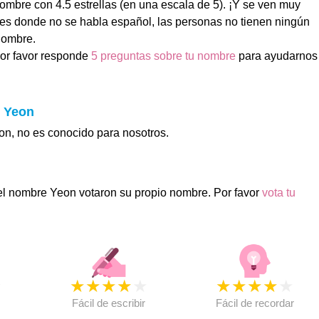
ombre con 4.5 estrellas (en una escala de 5). ¡Y se ven muy
ses donde no se habla español, las personas no tienen ningún
nombre.
or favor responde
5 preguntas sobre tu nombre
para ayudarnos
.
e Yeon
on, no es conocido para nosotros.
el nombre Yeon votaron su propio nombre. Por favor
vota tu
★
★
★
★
★
★
★
★
★
★
★
Fácil de escribir
Fácil de recordar