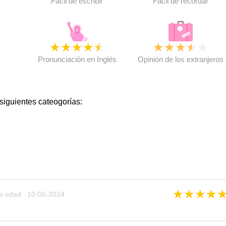
Fácil de escribir
Fácil de recordar
★
★
★
★
★
★
★
★
★
★
★
Pronunciación en Inglés
Opinión de los extranjeros
 siguientes cateogorías:
★
★
★
★
e edad 10-06-2024