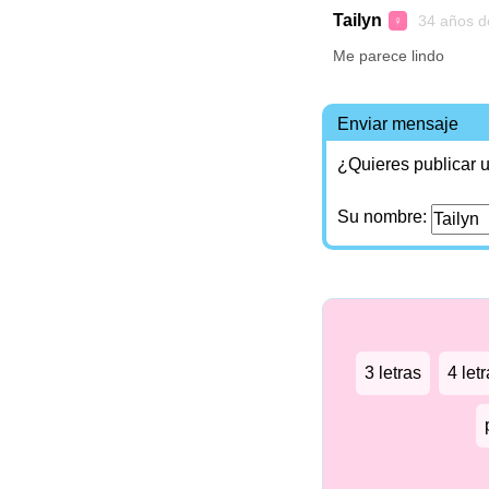
Tailyn
34 años d
♀
Me parece lindo
Enviar mensaje
¿Quieres publicar u
Su nombre:
3 letras
4 let