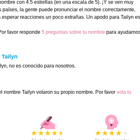
nombre con 4.5 estrellas (en una escala de 5). ¡Y se ven muy
os países, la gente puede pronunciar el nombre correctamente,
esperar reacciones un poco extrañas. Un apodo para Tailyn e
Por favor responde
5 preguntas sobre tu nombre
para ayudarno
.
 Tailyn
ilyn, no es conocido para nosotros.
el nombre Tailyn votaron su propio nombre. Por favor
vota tu
★
★
★
★
★
★
★
★
★
★
★