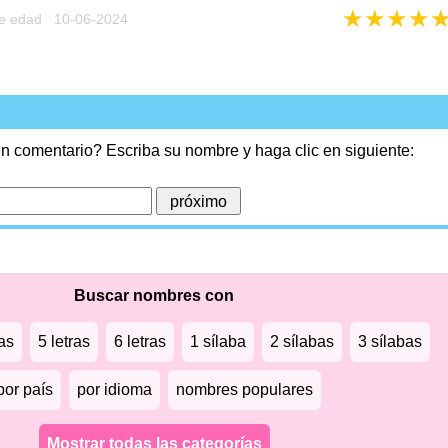
★
★
★
★
e edad 10-06-2024
n comentario? Escriba su nombre y haga clic en siguiente:
Buscar nombres con
ras
5 letras
6 letras
1 sílaba
2 sílabas
3 sílabas
por país
por idioma
nombres populares
Mostrar todas las categorías