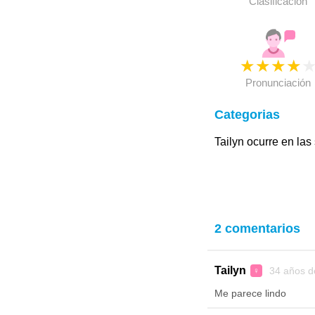
Clasificación
★
★
★
★
Pronunciación
Categorias
Tailyn ocurre en las
2 comentarios
Tailyn
34 años d
♀
Me parece lindo