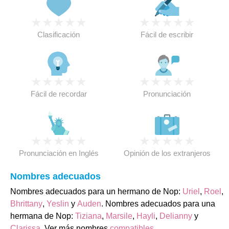
★
★
★
★
★
★
★
★
★
★
Clasificación
Fácil de escribir
★
★
★
★
★
★
★
★
★
★
Fácil de recordar
Pronunciación
★
★
★
★
★
★
★
★
★
★
Pronunciación en Inglés
Opinión de los extranjeros
Nombres adecuados
Nombres adecuados para un hermano de Nop:
Uriel
,
Roel
,
Bhrittany
,
Yeslin
y
Auden
. Nombres adecuados para una
hermana de Nop:
Tiziana
,
Marsile
,
Hayli
,
Delianny
y
Clarissa
. Ver más nombres
compatibles
.