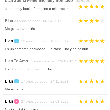
Lian Suena Femenino Muy Bonitooo
06-03-2017
★
★
★
★
★
suena muy bonito femenino a miparecer
★
★
★
★
★
Elsa
29 años de edad 06-04-2017
Me gusta para niño
★
★
★
★
★
Lian
12 años de edad 18-08-2017
♂
Es un nombree hermosoo.. Es masculino y no comun.
★
★
★
★
★
Lian Te Amo
41 años de edad 29-11-2017
Es el hombre de mi vida mi hijo
★
★
★
★
★
Lian
17 años de edad 24-11-2021
♂
Me encanta
★
★
★
★
★
Lian
27 años de edad 02-01-2022
♀
Nacionalitat Catalana.