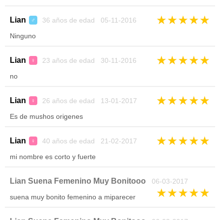
★
★
★
★
★
Lian
36 años de edad 05-11-2016
♂
Ninguno
★
★
★
★
★
Lian
23 años de edad 30-11-2016
♀
no
★
★
★
★
★
Lian
26 años de edad 13-01-2017
♀
Es de mushos origenes
★
★
★
★
★
Lian
40 años de edad 21-02-2017
♀
mi nombre es corto y fuerte
Lian Suena Femenino Muy Bonitooo
06-03-2017
★
★
★
★
★
suena muy bonito femenino a miparecer