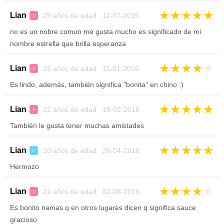
★
★
★
★
★
Lian
29 años de edad 11-07-2015
♀
no es un nobre comun me gusta mucho es significado de mi
nombre estrella que brilla esperanza
★
★
★
★
★
Lian
25 años de edad 11-01-2016
♀
Es lindo, además, también significa "bonita" en chino :)
★
★
★
★
★
Lian
22 años de edad 19-02-2016
♀
También le gusta tener muchas amistades
★
★
★
★
★
Lian
10 años de edad 26-04-2016
♂
Hermozo
★
★
★
★
★
Lian
21 años de edad 02-08-2016
♀
Es bonito namas q en otros lugares dicen q significa sauce
gracioso