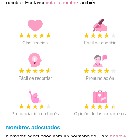
nombre. Por favor
vota tu nombre
también.
★
★
★
★
★
★
★
★
★
★
Clasificación
Fácil de escribir
★
★
★
★
★
★
★
★
★
★
Fácil de recordar
Pronunciación
★
★
★
★
★
★
★
★
★
★
Pronunciación en Inglés
Opinión de los extranjeros
Nombres adecuados
Nombres adecuados para un hermano de Lian:
Andrew
,