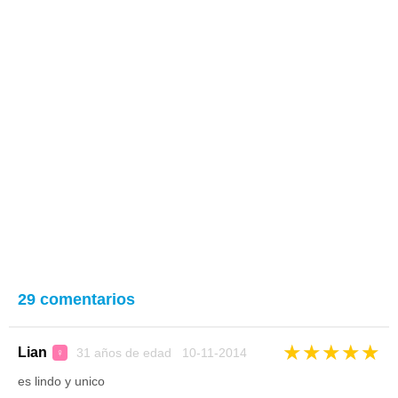
29 comentarios
★
★
★
★
★
Lian
31 años de edad 10-11-2014
♀
es lindo y unico