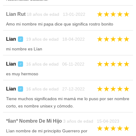
★
★
★
★
★
Lian Rut
18 años de edad 13-01-2022
Amo mi nombre mi papa dice que significa rostro bonito
★
★
★
★
★
Lian
19 años de edad 18-04-2022
♂
mi nombre es Lían
★
★
★
★
★
Lian
16 años de edad 06-11-2022
♂
es muy hermoso
★
★
★
★
★
Lian
16 años de edad 27-12-2022
♂
Tiene muchos significados mi mamá me lo puso por ser nombre
corto, es nombre unisex y cómodo.
*lìan* Nombre De Mi Hijo
3 años de edad 15-04-2023
★
★
★
★
★
Lìan nombre de mi principito Guerrero por