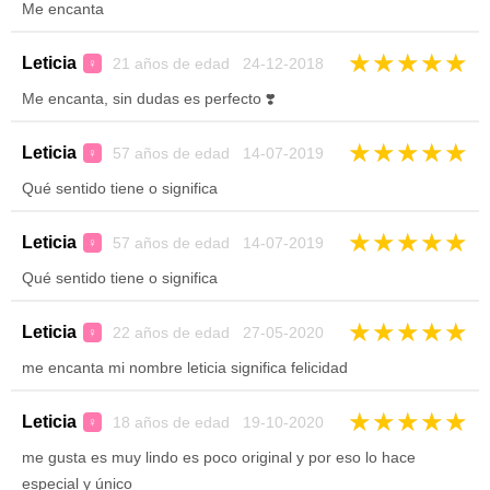
Me encanta
★
★
★
★
★
Leticia
21 años de edad 24-12-2018
♀
Me encanta, sin dudas es perfecto ❣️
★
★
★
★
★
Leticia
57 años de edad 14-07-2019
♀
Qué sentido tiene o significa
★
★
★
★
★
Leticia
57 años de edad 14-07-2019
♀
Qué sentido tiene o significa
★
★
★
★
★
Leticia
22 años de edad 27-05-2020
♀
me encanta mi nombre leticia significa felicidad
★
★
★
★
★
Leticia
18 años de edad 19-10-2020
♀
me gusta es muy lindo es poco original y por eso lo hace
especial y único