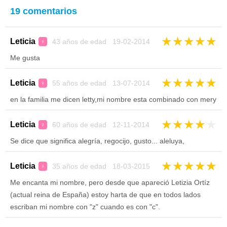
19 comentarios
★
★
★
★
★
Leticia
43 años de edad 19-02-2014
♀
Me gusta
★
★
★
★
★
Leticia
55 años de edad 13-07-2014
♀
en la familia me dicen letty,mi nombre esta combinado con mery
★
★
★
★
★
Leticia
60 años de edad 12-11-2014
♀
Se dice que significa alegría, regocijo, gusto... aleluya,
★
★
★
★
★
Leticia
35 años de edad 18-03-2015
♀
Me encanta mi nombre, pero desde que apareció Letizia Ortíz
(actual reina de España) estoy harta de que en todos lados
escriban mi nombre con "z" cuando es con "c".