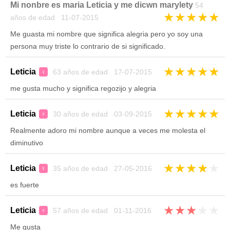
Mi nonbre es maria Leticia y me dicwn marylety
54
★
★
★
★
★
años de edad 11-07-2015
Me guasta mi nombre que significa alegria pero yo soy una
persona muy triste lo contrario de si significado.
★
★
★
★
★
Leticia
63 años de edad 17-07-2015
♀
me gusta mucho y significa regozijo y alegria
★
★
★
★
★
Leticia
30 años de edad 03-09-2015
♀
Realmente adoro mi nombre aunque a veces me molesta el
diminutivo
★
★
★
★
★
Leticia
35 años de edad 27-05-2016
♀
es fuerte
★
★
★
★
★
Leticia
57 años de edad 01-11-2016
♀
Me gusta