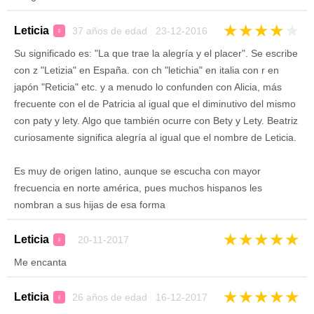
★
★
★
★
★
Leticia
37 años de edad 23-12-2016
♀
Su significado es: "La que trae la alegría y el placer". Se escribe
con z "Letizia" en España. con ch "letichia" en italia con r en
japón "Reticia" etc. y a menudo lo confunden con Alicia, más
frecuente con el de Patricia al igual que el diminutivo del mismo
con paty y lety. Algo que también ocurre con Bety y Lety. Beatriz
curiosamente significa alegría al igual que el nombre de Leticia.
Es muy de origen latino, aunque se escucha con mayor
frecuencia en norte américa, pues muchos hispanos les
nombran a sus hijas de esa forma
★
★
★
★
★
Leticia
20-11-2017
♀
Me encanta
★
★
★
★
★
Leticia
26 años de edad 16-12-2017
♀