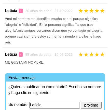
★
★
★
★
★
Leticia
20 años de edad 27-10-2022
♀
Amó mi nombre,me identifico mucho con el porque significa
"alegría" o "felicidad". En la persona significa "la que trae
alegría",mis amigos cercanos dicen que yo contagio mi alegría
porque casi siempre estoy sonriente y riendo y a ellos le hago
reír.
★
★
★
★
★
Leticia
55 años de edad 10-08-2023
♀
ME GUSTA MI NOMBRE.
Enviar mensaje
¿Quieres publicar un comentario? Escriba su nombre
y haga clic en siguiente:
Su nombre: