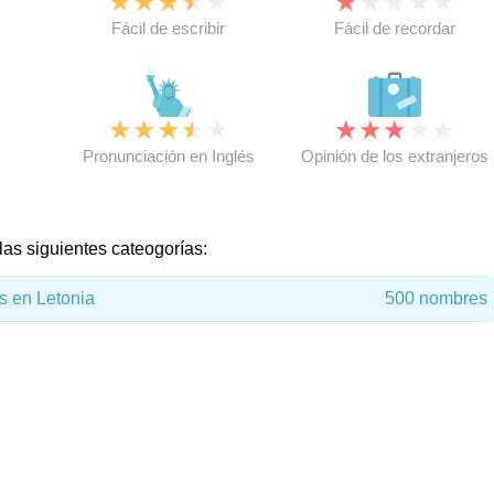
★
★
★
★
★
★
★
★
★
★
★
Fácil de escribir
Fácil de recordar
★
★
★
★
★
★
★
★
★
★
★
Pronunciación en Inglés
Opinión de los extranjeros
 las siguientes cateogorías:
 en Letonia
500 nombres