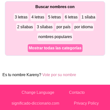
Buscar nombres con
3 letras
4 letras
5 letras
6 letras
1 sílaba
2 sílabas
3 sílabas
por país
por idioma
nombres populares
Mostrar todas las categorías
Es tu nombre Kareny?
Vote por su nombre
Change Language
Contacto
significado-diccionario.com
Privacy Policy