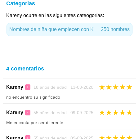
Categorias
Kareny ocurre en las siguientes cateogorías:
Nombres de niña que empiecen con K
250 nombres
4 comentarios
★
★
★
★
★
Kareny
18 años de edad 13-03-2020
♀
no encuentro su significado
★
★
★
★
★
Kareny
55 años de edad 09-09-2025
♀
Me encanta por ser diferente
★
★
★
★
★
Kareny
55 años de edad 09-09-2025
♀