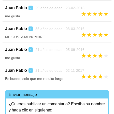
Juan Pablo
29 años de edad 23-02-2015
♂
★
★
★
★
★
me gusta
Juan Pablo
35 años de edad 03-03-2016
♂
★
★
★
★
★
ME GUSTA MI NOMBRE
Juan Pablo
21 años de edad 05-09-2016
♂
★
★
★
★
★
me gusta
Juan Pablo
21 años de edad 02-11-2017
♂
★
★
★
★
★
Es bueno, solo que me resulta largo
Enviar mensaje
¿Quieres publicar un comentario? Escriba su nombre
y haga clic en siguiente: