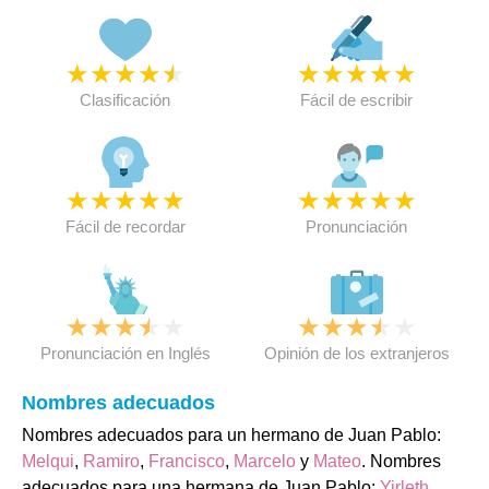
★
★
★
★
★
★
★
★
★
★
Clasificación
Fácil de escribir
★
★
★
★
★
★
★
★
★
★
Fácil de recordar
Pronunciación
★
★
★
★
★
★
★
★
★
★
Pronunciación en Inglés
Opinión de los extranjeros
Nombres adecuados
Nombres adecuados para un hermano de Juan Pablo:
Melqui
,
Ramiro
,
Francisco
,
Marcelo
y
Mateo
. Nombres
adecuados para una hermana de Juan Pablo:
Yirleth
,