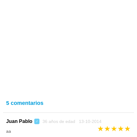
5 comentarios
Juan Pablo
36 años de edad 13-10-2014
♂
★
★
★
★
★
aa