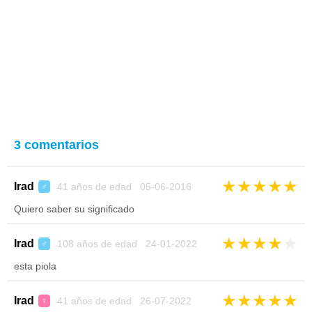
3 comentarios
★
★
★
★
★
Irad
41 años de edad 05-06-2016
♂
Quiero saber su significado
★
★
★
★
★
Irad
108 años de edad 24-01-2022
♂
esta piola
★
★
★
★
★
Irad
41 años de edad 26-07-2022
♀