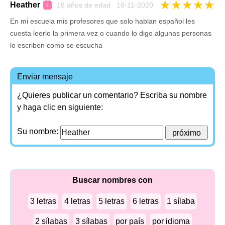
★
★
★
★
★
Heather
18 años de edad 18-11-2020
♀
En mi escuela mis profesores que solo hablan español les
cuesta leerlo la primera vez o cuando lo digo algunas personas
lo escriben como se escucha
Enviar mensaje
¿Quieres publicar un comentario? Escriba su nombre
y haga clic en siguiente:
Su nombre:
Buscar nombres con
3 letras
4 letras
5 letras
6 letras
1 sílaba
2 sílabas
3 sílabas
por país
por idioma