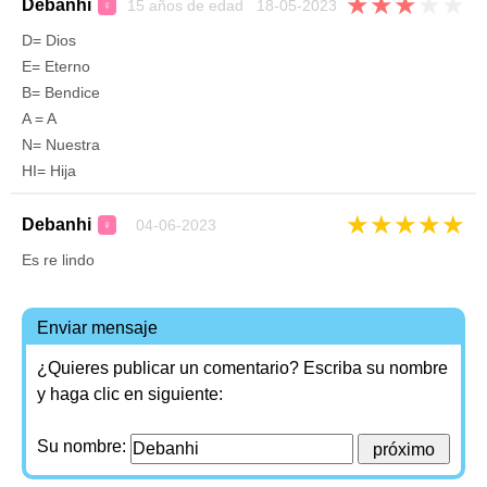
★
★
★
★
★
Debanhi
15 años de edad 18-05-2023
♀
D= Dios
E= Eterno
B= Bendice
A = A
N= Nuestra
HI= Hija
★
★
★
★
★
Debanhi
04-06-2023
♀
Es re lindo
Enviar mensaje
¿Quieres publicar un comentario? Escriba su nombre
y haga clic en siguiente:
Su nombre: