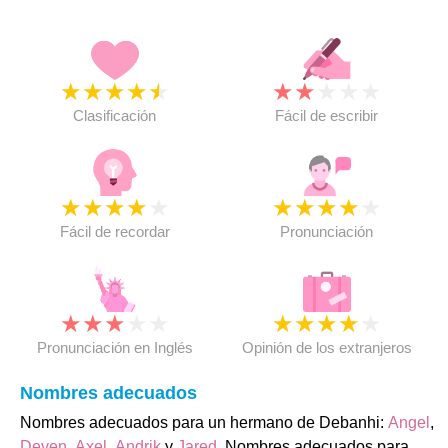
★
★
★
★
★
★
★
★
★
★
Clasificación
Fácil de escribir
★
★
★
★
★
★
★
★
★
★
Fácil de recordar
Pronunciación
★
★
★
★
★
★
★
★
★
★
Pronunciación en Inglés
Opinión de los extranjeros
Nombres adecuados
Nombres adecuados para un hermano de Debanhi:
Angel
,
Deven
,
Axel
,
Andrik
y
Jared
. Nombres adecuados para