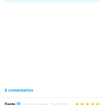
8 comentarios
★
★
★
★
★
Dante
24 años de edad 30-08-2015
♂