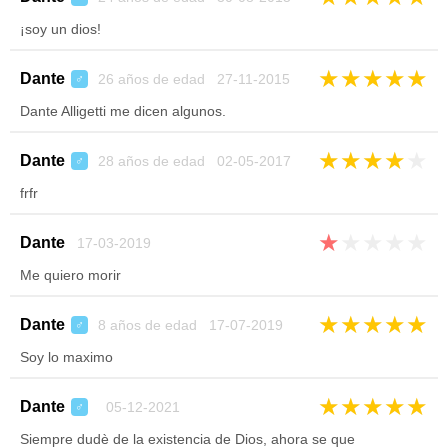
¡soy un dios!
★
★
★
★
★
Dante
26 años de edad 27-11-2015
♂
Dante Alligetti me dicen algunos.
★
★
★
★
★
Dante
28 años de edad 02-05-2017
♂
frfr
★
★
★
★
★
Dante
17-03-2019
Me quiero morir
★
★
★
★
★
Dante
8 años de edad 17-07-2019
♂
Soy lo maximo
★
★
★
★
★
Dante
05-12-2021
♂
Siempre dudè de la existencia de Dios, ahora se que