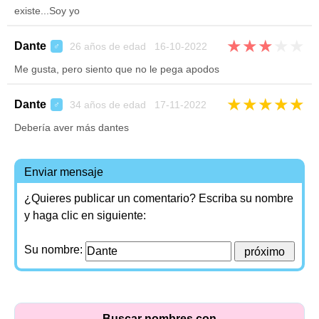
existe...Soy yo
★
★
★
★
★
Dante
26 años de edad 16-10-2022
♂
Me gusta, pero siento que no le pega apodos
★
★
★
★
★
Dante
34 años de edad 17-11-2022
♂
Debería aver más dantes
Enviar mensaje
¿Quieres publicar un comentario? Escriba su nombre
y haga clic en siguiente:
Su nombre:
Buscar nombres con