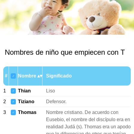
Nombres de niño que empiecen con T
#
Nombre
Significado
♂
1
Thian
Liso
♂
2
Tiziano
Defensor.
♂
3
Thomas
Nombre cristiano. De acuerdo con
♂
Eusebio, el nombre del discípulo era en
realidad Judá (s). Thomas era un apodo
que le diferencian de otros que tenían