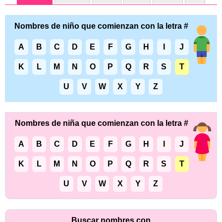
Nombres de niño que comienzan con la letra #
A
B
C
D
E
F
G
H
I
J
K
L
M
N
O
P
Q
R
S
T
U
V
W
X
Y
Z
Nombres de niña que comienzan con la letra #
A
B
C
D
E
F
G
H
I
J
K
L
M
N
O
P
Q
R
S
T
U
V
W
X
Y
Z
Buscar nombres con