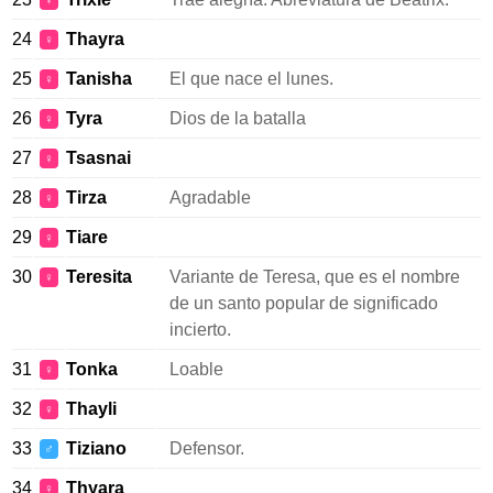
♀
24
Thayra
♀
25
Tanisha
El que nace el lunes.
♀
26
Tyra
Dios de la batalla
♀
27
Tsasnai
♀
28
Tirza
Agradable
♀
29
Tiare
♀
30
Teresita
Variante de Teresa, que es el nombre
♀
de un santo popular de significado
incierto.
31
Tonka
Loable
♀
32
Thayli
♀
33
Tiziano
Defensor.
♂
34
Thyara
♀