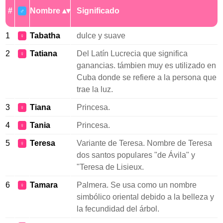
#
Nombre
Significado
♂
1
Tabatha
dulce y suave
♀
2
Tatiana
Del Latín Lucrecia que significa
♀
ganancias. támbien muy es utilizado en
Cuba donde se refiere a la persona que
trae la luz.
3
Tiana
Princesa.
♀
4
Tania
Princesa.
♀
5
Teresa
Variante de Teresa. Nombre de Teresa
♀
dos santos populares "de Ávila" y
"Teresa de Lisieux.
6
Tamara
Palmera. Se usa como un nombre
♀
simbólico oriental debido a la belleza y
la fecundidad del árbol.