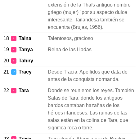
extensión de la Thaïs antiguo nombre
griego (mujer) "por su aspecto dulce
interesante. Tailandesa también se
encuentra (Brujas, 1956).
18
Taina
Talentosos, gracioso
♀
19
Tanya
Reina de las Hadas
♀
20
Tahiry
♀
21
Tracy
Desde Tracia. Apellidos que data de
♂
antes de la conquista normanda.
22
Tara
Donde se reunieron los reyes. También
♀
Salas de Tara, donde los antiguos
bardos cantaban hazañas de los
héroes irlandeses. Las ruinas de las
salas están en la colina de Tara, que
significa roca o torre.
23
Trixie
Trae alegría. Abreviatura de Beatrix.