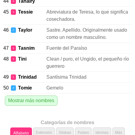
44
Tanairy
♀
45
Tessie
Abreviatura de Teresa, lo que significa
♀
cosechadora.
46
Taylor
Sastre. Apellido. Originalmente usado
♂
como un nombre masculino.
47
Tasnim
Fuente del Paraíso
♀
48
Tini
Clean / puro, el Ungido, el pequeño río
♀
guerrero
49
Trinidad
Santísima Trinidad
♀
50
Tomie
Gemelo
♂
Mostrar más nombres
Categorías de nombres
Alfabeto
Extensión
Sílabas
Países
idiomas
Más