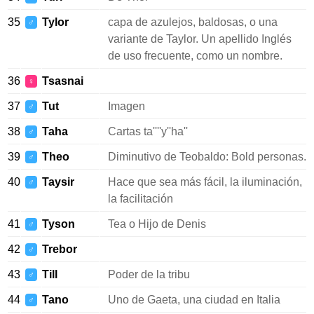
35
Tylor
capa de azulejos, baldosas, o una
♂
variante de Taylor. Un apellido Inglés
de uso frecuente, como un nombre.
36
Tsasnai
♀
37
Tut
Imagen
♂
38
Taha
Cartas ta''''y''ha''
♂
39
Theo
Diminutivo de Teobaldo: Bold personas.
♂
40
Taysir
Hace que sea más fácil, la iluminación,
♂
la facilitación
41
Tyson
Tea o Hijo de Denis
♂
42
Trebor
♂
43
Till
Poder de la tribu
♂
44
Tano
Uno de Gaeta, una ciudad en Italia
♂