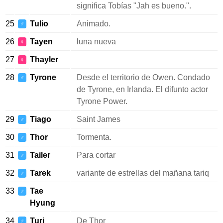
significa Tobías "Jah es bueno.".
25
Tulio
Animado.
♂
26
Tayen
luna nueva
♀
27
Thayler
♀
28
Tyrone
Desde el territorio de Owen. Condado
♂
de Tyrone, en Irlanda. El difunto actor
Tyrone Power.
29
Tiago
Saint James
♂
30
Thor
Tormenta.
♂
31
Tailer
Para cortar
♂
32
Tarek
variante de estrellas del mañana tariq
♂
33
Tae
♂
Hyung
34
Turi
De Thor
♂