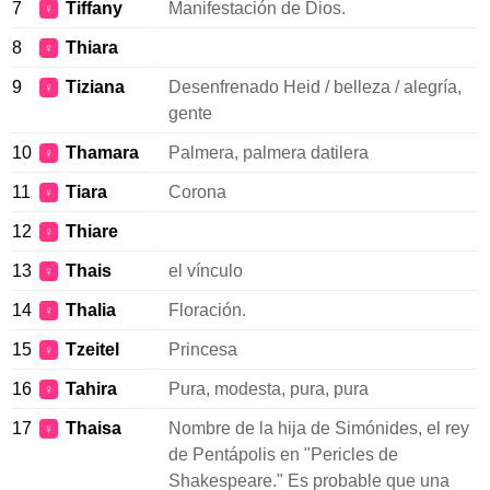
7
Tiffany
Manifestación de Dios.
♀
8
Thiara
♀
9
Tiziana
Desenfrenado Heid / belleza / alegría,
♀
gente
10
Thamara
Palmera, palmera datilera
♀
11
Tiara
Corona
♀
12
Thiare
♀
13
Thais
el vínculo
♀
14
Thalia
Floración.
♀
15
Tzeitel
Princesa
♀
16
Tahira
Pura, modesta, pura, pura
♀
17
Thaisa
Nombre de la hija de Simónides, el rey
♀
de Pentápolis en "Pericles de
Shakespeare." Es probable que una