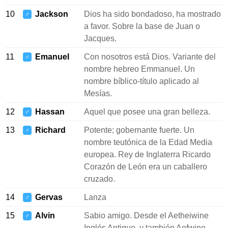
10
Jackson
Dios ha sido bondadoso, ha mostrado
♂
a favor. Sobre la base de Juan o
Jacques.
11
Emanuel
Con nosotros está Dios. Variante del
♂
nombre hebreo Emmanuel. Un
nombre bíblico-título aplicado al
Mesías.
12
Hassan
Aquel que posee una gran belleza.
♂
13
Richard
Potente; gobernante fuerte. Un
♂
nombre teutónica de la Edad Media
europea. Rey de Inglaterra Ricardo
Corazón de León era un caballero
cruzado.
14
Gervas
Lanza
♂
15
Alvin
Sabio amigo. Desde el Aetheiwine
♂
Inglés Antiguo, y también Aefwine,