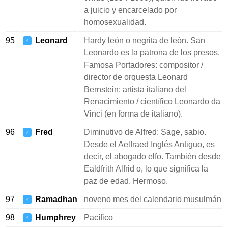
a juicio y encarcelado por
homosexualidad.
95
Leonard
Hardy león o negrita de león. San
♂
Leonardo es la patrona de los presos.
Famosa Portadores: compositor /
director de orquesta Leonard
Bernstein; artista italiano del
Renacimiento / científico Leonardo da
Vinci (en forma de italiano).
96
Fred
Diminutivo de Alfred: Sage, sabio.
♂
Desde el Aelfraed Inglés Antiguo, es
decir, el abogado elfo. También desde
Ealdfrith Alfrid o, lo que significa la
paz de edad. Hermoso.
97
Ramadhan
noveno mes del calendario musulmán
♂
98
Humphrey
Pacífico
♂