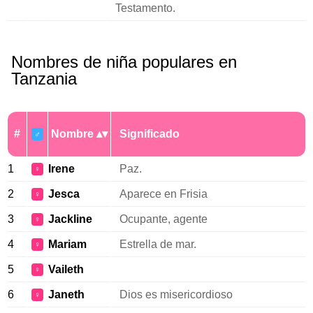
Testamento.
Nombres de niña populares en
Tanzania
#
Nombre
Significado
♂
1
Irene
Paz.
♀
2
Jesca
Aparece en Frisia
♀
3
Jackline
Ocupante, agente
♀
4
Mariam
Estrella de mar.
♀
5
Vaileth
♀
6
Janeth
Dios es misericordioso
♀