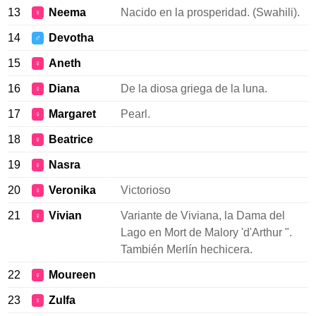
13
Neema
Nacido en la prosperidad. (Swahili).
♀
14
Devotha
♂
15
Aneth
♀
16
Diana
De la diosa griega de la luna.
♀
17
Margaret
Pearl.
♀
18
Beatrice
♀
19
Nasra
♀
20
Veronika
Victorioso
♀
21
Vivian
Variante de Viviana, la Dama del
♀
Lago en Mort de Malory 'd'Arthur ".
También Merlín hechicera.
22
Moureen
♀
23
Zulfa
♀