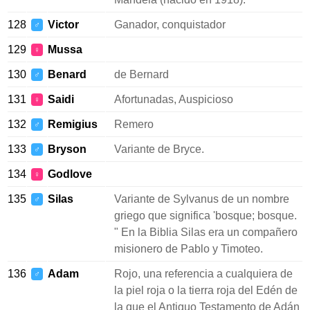
128
Victor
Ganador, conquistador
♂
129
Mussa
♀
130
Benard
de Bernard
♂
131
Saidi
Afortunadas, Auspicioso
♀
132
Remigius
Remero
♂
133
Bryson
Variante de Bryce.
♂
134
Godlove
♀
135
Silas
Variante de Sylvanus de un nombre
♂
griego que significa 'bosque; bosque.
" En la Biblia Silas era un compañero
misionero de Pablo y Timoteo.
136
Adam
Rojo, una referencia a cualquiera de
♂
la piel roja o la tierra roja del Edén de
la que el Antiguo Testamento de Adán