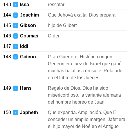
143
Issa
rescatar
♂
144
Joachim
Que Jehová exalta. Dios prepara.
♂
145
Gibson
hijo de Gilbert
♂
146
Cosmas
Orden
♂
147
Iddi
♂
148
Gideon
Gran Guerrero. Histórico origen:
♂
Gedeón era juez de Israel que ganó
muchas batallas con su fe. Relatado
en el Libro de los Jueces.
149
Hans
Regalo de Dios. Dios ha sido
♂
misericordioso. la variante alemana
del nombre hebreo de Juan.
150
Japheth
Que expanda. Ampliación. Que Él
♂
conceder un amplio margen. Jafet era
el hijo mayor de Noé en el Antiguo