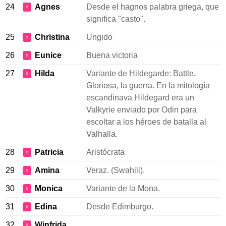
24
Agnes
Desde el hagnos palabra griega, que
♀
significa "casto".
25
Christina
Ungido
♀
26
Eunice
Buena victoria
♀
27
Hilda
Variante de Hildegarde: Battle.
♀
Gloriosa, la guerra. En la mitología
escandinava Hildegard era un
Valkyrie enviado por Odin para
escoltar a los héroes de batalla al
Valhalla.
28
Patricia
Aristócrata
♀
29
Amina
Veraz. (Swahili).
♀
30
Monica
Variante de la Mona.
♀
31
Edina
Desde Edimburgo.
♀
32
Winfrida
♀