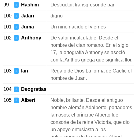
99
Hashim
Destructor, transgresor de pan
♂
100
Jafari
digno
♂
101
Juma
Un niño nacido el viernes
♂
102
Anthony
De valor incalculable. Desde el
♂
nombre del clan romano. En el siglo
17, la ortografía Anthony se asoció
con la Anthos griega que significa flor.
103
Ian
Regalo de Dios La forma de Gaelic el
♂
nombre de Juan.
104
Deogratias
♂
105
Albert
Noble, brillante. Desde el antiguo
♂
nombre alemán Adalberto. portadores
famosos: el príncipe Alberto fue
consorte de la reina Victoria, que dio
un apoyo entusiasta a las
aplicaciones de la ciencia. Albert