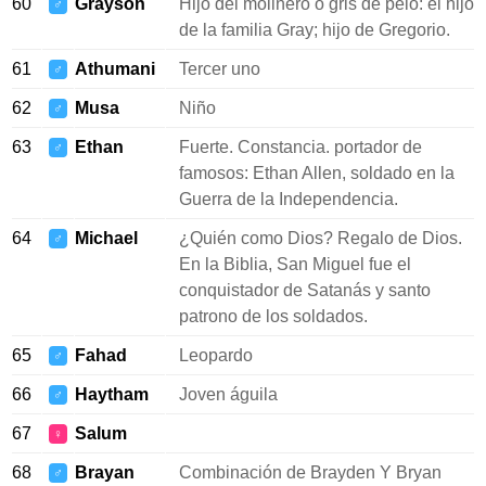
60
Grayson
Hijo del molinero o gris de pelo: el hijo
♂
de la familia Gray; hijo de Gregorio.
61
Athumani
Tercer uno
♂
62
Musa
Niño
♂
63
Ethan
Fuerte. Constancia. portador de
♂
famosos: Ethan Allen, soldado en la
Guerra de la Independencia.
64
Michael
¿Quién como Dios? Regalo de Dios.
♂
En la Biblia, San Miguel fue el
conquistador de Satanás y santo
patrono de los soldados.
65
Fahad
Leopardo
♂
66
Haytham
Joven águila
♂
67
Salum
♀
68
Brayan
Combinación de Brayden Y Bryan
♂