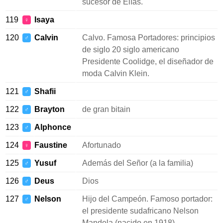
sucesor de Elías.
119
Isaya
♀
120
Calvin
Calvo. Famosa Portadores: principios
♂
de siglo 20 siglo americano
Presidente Coolidge, el diseñador de
moda Calvin Klein.
121
Shafii
♂
122
Brayton
de gran bitain
♂
123
Alphonce
♂
124
Faustine
Afortunado
♀
125
Yusuf
Además del Señor (a la familia)
♂
126
Deus
Dios
♂
127
Nelson
Hijo del Campeón. Famoso portador:
♂
el presidente sudafricano Nelson
Mandela (nacido en 1918).