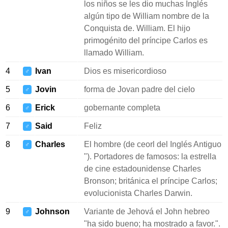
los niños se les dio muchas Inglés
algún tipo de William nombre de la
Conquista de. William. El hijo
primogénito del príncipe Carlos es
llamado William.
4
Ivan
Dios es misericordioso
♂
5
Jovin
forma de Jovan padre del cielo
♂
6
Erick
gobernante completa
♂
7
Said
Feliz
♂
8
Charles
El hombre (de ceorl del Inglés Antiguo
♂
"). Portadores de famosos: la estrella
de cine estadounidense Charles
Bronson; británica el príncipe Carlos;
evolucionista Charles Darwin.
9
Johnson
Variante de Jehová el John hebreo
♂
"ha sido bueno; ha mostrado a favor.".