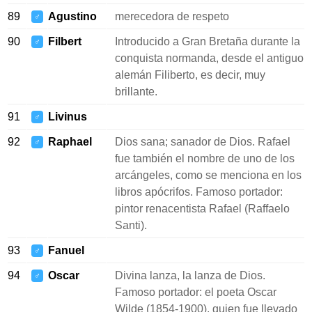
89
Agustino
merecedora de respeto
♂
90
Filbert
Introducido a Gran Bretaña durante la
♂
conquista normanda, desde el antiguo
alemán Filiberto, es decir, muy
brillante.
91
Livinus
♂
92
Raphael
Dios sana; sanador de Dios. Rafael
♂
fue también el nombre de uno de los
arcángeles, como se menciona en los
libros apócrifos. Famoso portador:
pintor renacentista Rafael (Raffaelo
Santi).
93
Fanuel
♂
94
Oscar
Divina lanza, la lanza de Dios.
♂
Famoso portador: el poeta Oscar
Wilde (1854-1900), quien fue llevado