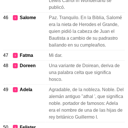
Lewis Carrol in Wonderland se
publicó.
46
Salome
Paz. Tranquilo. En la Biblia, Salomé
♀
era la nieta de Herodes el Grande,
quien pidió la cabeza de Juan el
Bautista a cambio de su padrastro
bailando en su cumpleaños.
47
Fatma
Mi dar.
♀
48
Doreen
Una variante de Doirean, deriva de
♀
una palabra celta que significa
hosco.
49
Adela
Agradable, de la nobleza. Noble. Del
♀
alemán antiguo "athal ', que significa
noble. portador de famosos: Adela
era el nombre de una de las hijas de
rey británico Guillermo I.
50
Felister
♀