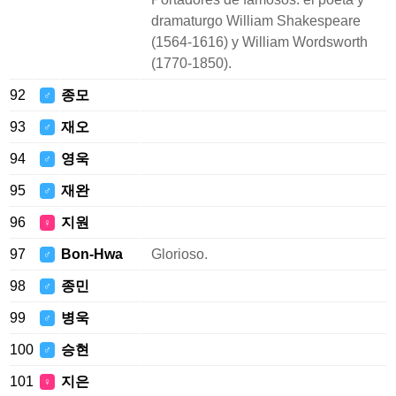
dramaturgo William Shakespeare
(1564-1616) y William Wordsworth
(1770-1850).
92
종모
♂
93
재오
♂
94
영욱
♂
95
재완
♂
96
지원
♀
97
Bon-Hwa
Glorioso.
♂
98
종민
♂
99
병욱
♂
100
승현
♂
101
지은
♀