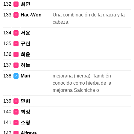
132
희연
♀
133
Hae-Won
Una combinación de la gracia y la
♀
cabeza.
134
서윤
♀
135
규린
♀
136
희윤
♀
137
하늘
♀
138
Mari
mejorana (hierba). También
♂
conocido como hierba de la
mejorana Salchicha o
139
민희
♀
140
희정
♀
141
소영
♀
142
Alfreya
♀