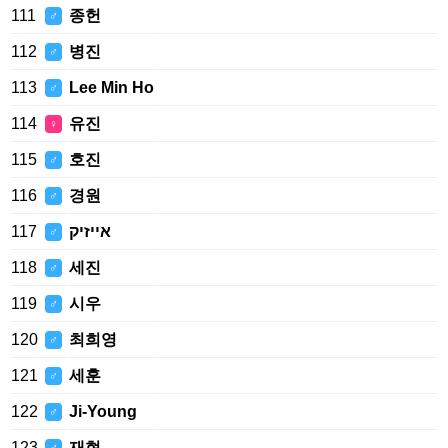
111
종헌
♂
112
병진
♂
113
Lee Min Ho
♂
114
유진
♀
115
호진
♂
116
경원
♂
117
אייזיק
♂
118
세진
♂
119
시우
♂
120
최희영
♂
121
세훈
♂
122
Ji-Young
♂
123
재현