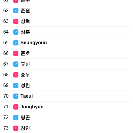
♀
62
준원
♂
63
상혁
♀
64
상훈
♂
65
Seungyoun
♂
66
준호
♀
67
규빈
♂
68
승우
♀
69
성한
♂
70
Taeui
♂
71
Jonghyun
♀
72
명곤
♂
73
창민
♀