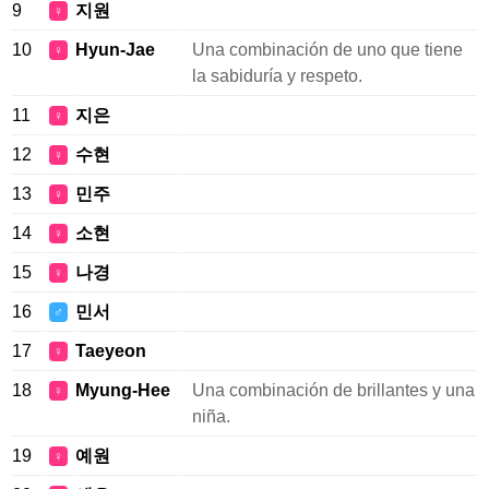
9
지원
♀
10
Hyun-Jae
Una combinación de uno que tiene
♀
la sabiduría y respeto.
11
지은
♀
12
수현
♀
13
민주
♀
14
소현
♀
15
나경
♀
16
민서
♂
17
Taeyeon
♀
18
Myung-Hee
Una combinación de brillantes y una
♀
niña.
19
예원
♀