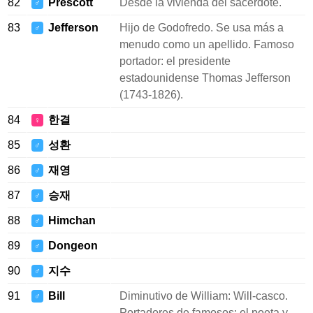
82
Prescott
Desde la vivienda del sacerdote.
♂
83
Jefferson
Hijo de Godofredo. Se usa más a
♂
menudo como un apellido. Famoso
portador: el presidente
estadounidense Thomas Jefferson
(1743-1826).
84
한결
♀
85
성환
♂
86
재영
♂
87
승재
♂
88
Himchan
♂
89
Dongeon
♂
90
지수
♂
91
Bill
Diminutivo de William: Will-casco.
♂
Portadores de famosos: el poeta y