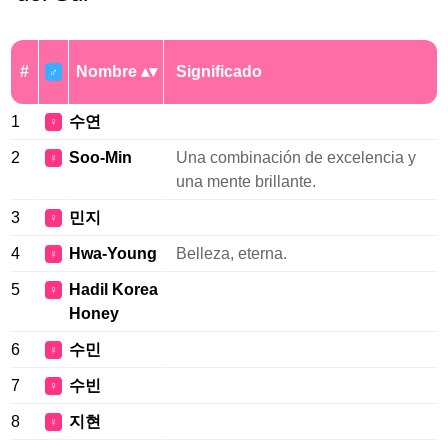
#
Nombre
Significado
♂
1
수연
♀
2
Soo-Min
Una combinación de excelencia y
♀
una mente brillante.
3
민지
♀
4
Hwa-Young
Belleza, eterna.
♀
5
Hadil Korea
♀
Honey
6
수민
♀
7
수빈
♀
8
지현
♀