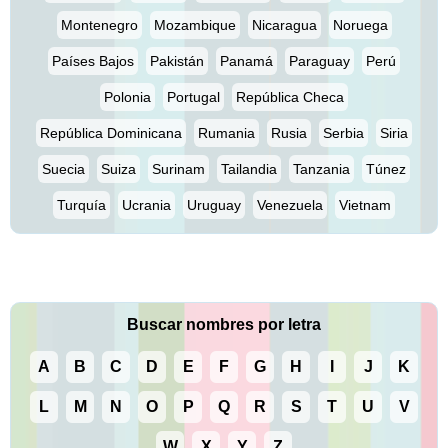
Montenegro
Mozambique
Nicaragua
Noruega
Países Bajos
Pakistán
Panamá
Paraguay
Perú
Polonia
Portugal
República Checa
República Dominicana
Rumania
Rusia
Serbia
Siria
Suecia
Suiza
Surinam
Tailandia
Tanzania
Túnez
Turquía
Ucrania
Uruguay
Venezuela
Vietnam
Buscar nombres por letra
A
B
C
D
E
F
G
H
I
J
K
L
M
N
O
P
Q
R
S
T
U
V
W
X
Y
Z