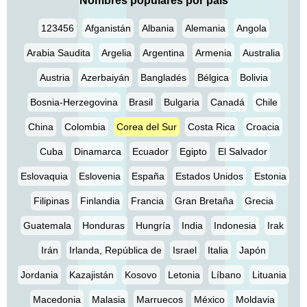
Nombres populares por país
123456
Afganistán
Albania
Alemania
Angola
Arabia Saudita
Argelia
Argentina
Armenia
Australia
Austria
Azerbaiyán
Bangladés
Bélgica
Bolivia
Bosnia-Herzegovina
Brasil
Bulgaria
Canadá
Chile
China
Colombia
Corea del Sur
Costa Rica
Croacia
Cuba
Dinamarca
Ecuador
Egipto
El Salvador
Eslovaquia
Eslovenia
España
Estados Unidos
Estonia
Filipinas
Finlandia
Francia
Gran Bretaña
Grecia
Guatemala
Honduras
Hungría
India
Indonesia
Irak
Irán
Irlanda, República de
Israel
Italia
Japón
Jordania
Kazajistán
Kosovo
Letonia
Líbano
Lituania
Macedonia
Malasia
Marruecos
México
Moldavia