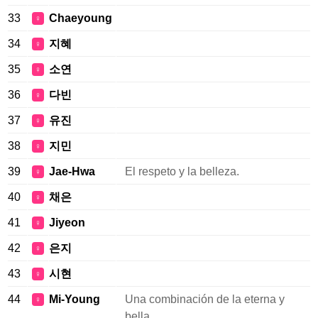
33
Chaeyoung
♀
34
지혜
♀
35
소연
♀
36
다빈
♀
37
유진
♀
38
지민
♀
39
Jae-Hwa
El respeto y la belleza.
♀
40
채은
♀
41
Jiyeon
♀
42
은지
♀
43
시현
♀
44
Mi-Young
Una combinación de la eterna y
♀
bella.