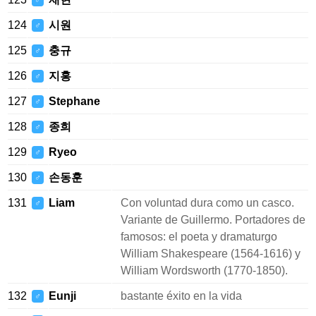
♂
124
시원
♂
125
충규
♂
126
지홍
♂
127
Stephane
♂
128
종희
♂
129
Ryeo
♂
130
손동훈
♂
131
Liam
Con voluntad dura como un casco.
♂
Variante de Guillermo. Portadores de
famosos: el poeta y dramaturgo
William Shakespeare (1564-1616) y
William Wordsworth (1770-1850).
132
Eunji
bastante éxito en la vida
♂