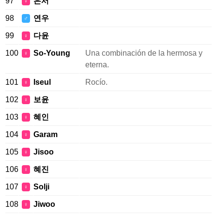
97
은서
♀
98
연우
♂
99
다윤
♀
100
So-Young
Una combinación de la hermosa y
♀
eterna.
101
Iseul
Rocío.
♀
102
보윤
♀
103
혜인
♀
104
Garam
♀
105
Jisoo
♀
106
혜진
♀
107
Solji
♀
108
Jiwoo
♀