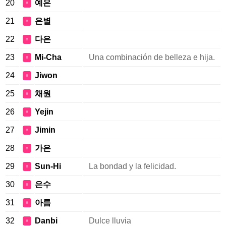
20
예은
♀
21
은별
♀
22
다은
♀
23
Mi-Cha
Una combinación de belleza e hija.
♀
24
Jiwon
♀
25
채원
♀
26
Yejin
♀
27
Jimin
♀
28
가은
♀
29
Sun-Hi
La bondad y la felicidad.
♀
30
은수
♀
31
아름
♀
32
Danbi
Dulce lluvia
♀