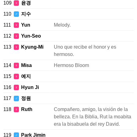
109
윤경
♀
110
지수
♂
111
Yun
Melody.
♀
112
Yun-Seo
♀
113
Kyung-Mi
Uno que recibe el honor y es
♀
hermoso.
114
Misa
Hermoso Bloom
♀
115
예지
♀
116
Hyun Ji
♀
117
정원
♂
118
Ruth
Compañero, amigo, la visión de la
♀
belleza. En la Biblia, Rut la moabita
era la bisabuela del rey David.
119
Park Jimin
♂