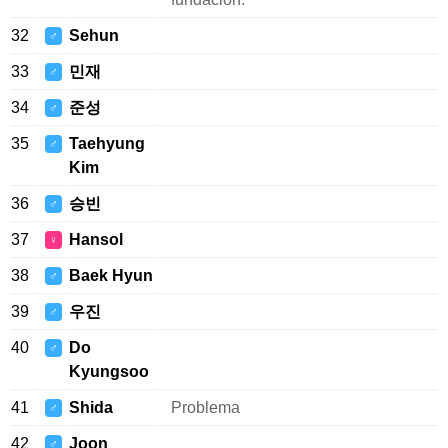
32
Sehun
♂
33
민재
♂
34
준성
♂
35
Taehyung
♂
Kim
36
승빈
♂
37
Hansol
♀
38
Baek Hyun
♂
39
우진
♂
40
Do
♂
Kyungsoo
41
Shida
Problema
♂
42
Joon
♂