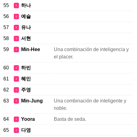
55
하나
♀
56
예슬
♀
57
유나
♀
58
서현
♀
59
Min-Hee
Una combinación de inteligencia y
♀
el placer.
60
하빈
♀
61
혜민
♀
62
주영
♀
63
Min-Jung
Una combinación de inteligente y
♀
noble.
64
Yoora
Basta de seda.
♀
65
다영
♀