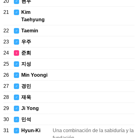
20
현우
♂
21
Kim
♂
Taehyung
22
Taemin
♂
23
우주
♂
24
준희
♀
25
지성
♂
26
Min Yoongi
♂
27
경민
♂
28
재욱
♂
29
Ji Yong
♂
30
민석
♂
31
Hyun-Ki
Una combinación de la sabiduría y la
♂
fundación.