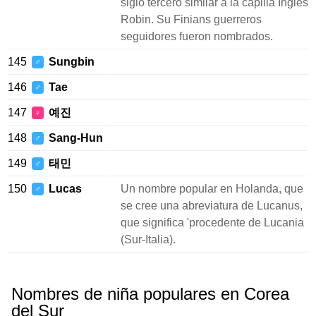
siglo tercero similar a la capilla Inglés
Robin. Su Finians guerreros
seguidores fueron nombrados.
145
Sungbin
♂
146
Tae
♂
147
예진
♀
148
Sang-Hun
♂
149
태민
♂
150
Lucas
Un nombre popular en Holanda, que
♂
se cree una abreviatura de Lucanus,
que significa 'procedente de Lucania
(Sur-Italia).
Nombres de niña populares en Corea
del Sur