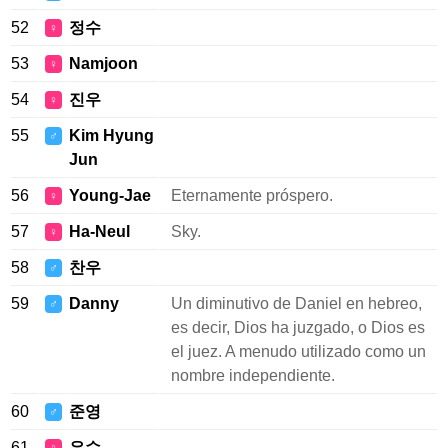
52
정수
♀
53
Namjoon
♀
54
진우
♀
55
Kim Hyung
♂
Jun
56
Young-Jae
Eternamente próspero.
♀
57
Ha-Neul
Sky.
♀
58
찬우
♂
59
Danny
Un diminutivo de Daniel en hebreo,
♂
es decir, Dios ha juzgado, o Dios es
el juez. A menudo utilizado como un
nombre independiente.
60
준영
♂
61
은수