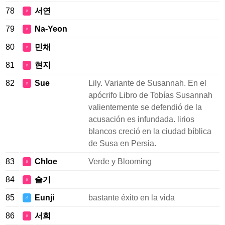
78
서연
♀
79
Na-Yeon
♀
80
민채
♀
81
현지
♀
82
Sue
Lily. Variante de Susannah. En el
♀
apócrifo Libro de Tobías Susannah
valientemente se defendió de la
acusación es infundada. lirios
blancos creció en la ciudad bíblica
de Susa en Persia.
83
Chloe
Verde y Blooming
♀
84
슬기
♀
85
Eunji
bastante éxito en la vida
♂
86
서희
♀