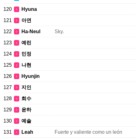
120
Hyuna
♀
121
아연
♀
122
Ha-Neul
Sky.
♀
123
예린
♀
124
민정
♀
125
나현
♀
126
Hyunjin
♀
127
지인
♀
128
희수
♀
129
윤하
♀
130
예솔
♀
131
Leah
Fuerte y valiente como un león
♀