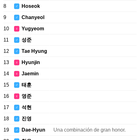
8
Hoseok
♂
9
Chanyeol
♂
10
Yugyeom
♀
11
성준
♂
12
Tae Hyung
♂
13
Hyunjin
♀
14
Jaemin
♀
15
태훈
♂
16
영준
♀
17
석현
♂
18
진영
♂
19
Dae-Hyun
Una combinación de gran honor.
♂