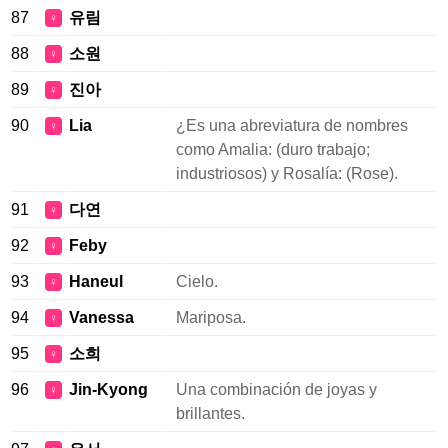
87
유림
♀
88
소원
♀
89
진아
♀
90
Lia
¿Es una abreviatura de nombres
♀
como Amalia: (duro trabajo;
industriosos) y Rosalía: (Rose).
91
다연
♀
92
Feby
♀
93
Haneul
Cielo.
♀
94
Vanessa
Mariposa.
♀
95
소희
♀
96
Jin-Kyong
Una combinación de joyas y
♀
brillantes.