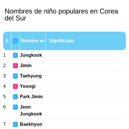
Nombres de niño populares en Corea
del Sur
#
Nombre
Significado
♂
1
Jungkook
♂
2
Jimin
♀
3
Taehyung
♂
4
Yoongi
♀
5
Park Jimin
♂
6
Jeon
♂
Jungkook
7
Baekhyun
♂