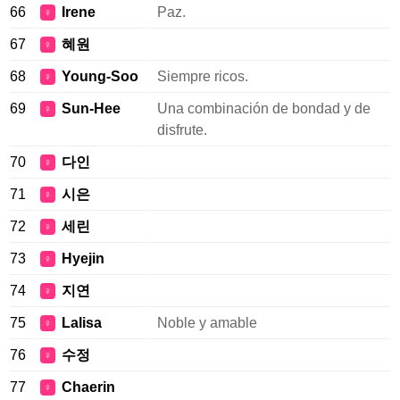
66
Irene
Paz.
♀
67
혜원
♀
68
Young-Soo
Siempre ricos.
♀
69
Sun-Hee
Una combinación de bondad y de
♀
disfrute.
70
다인
♀
71
시은
♀
72
세린
♀
73
Hyejin
♀
74
지연
♀
75
Lalisa
Noble y amable
♀
76
수정
♀
77
Chaerin
♀