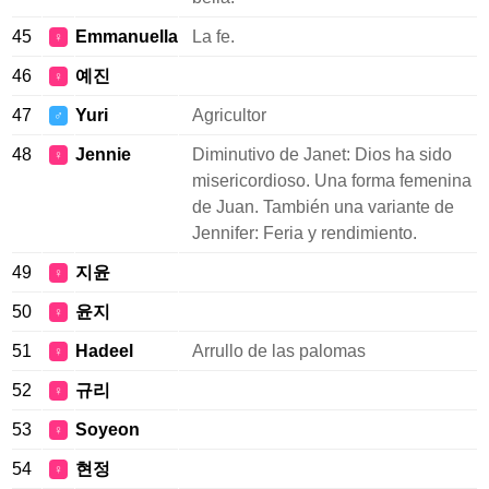
45
Emmanuella
La fe.
♀
46
예진
♀
47
Yuri
Agricultor
♂
48
Jennie
Diminutivo de Janet: Dios ha sido
♀
misericordioso. Una forma femenina
de Juan. También una variante de
Jennifer: Feria y rendimiento.
49
지윤
♀
50
윤지
♀
51
Hadeel
Arrullo de las palomas
♀
52
규리
♀
53
Soyeon
♀
54
현정
♀