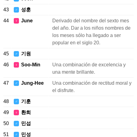
43
성훈
♂
44
June
Derivado del nombre del sexto mes
♀
del año. Dar a los niños nombres de
los meses sólo ha llegado a ser
popular en el siglo 20.
45
기원
♂
46
Soo-Min
Una combinación de excelencia y
♀
una mente brillante.
47
Jung-Hee
Una combinación de rectitud moral y
♂
el disfrute.
48
기훈
♂
49
환희
♀
50
민섭
♂
51
민성
♂