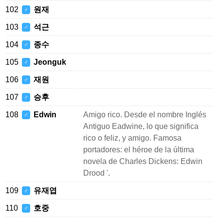
102
원재
♂
103
석근
♂
104
종수
♂
105
Jeonguk
♂
106
재원
♂
107
승후
♂
108
Edwin
Amigo rico. Desde el nombre Inglés
♂
Antiguo Eadwine, lo que significa
rico o feliz, y amigo. Famosa
portadores: el héroe de la última
novela de Charles Dickens: Edwin
Drood '.
109
유재엽
♂
110
호중
♂