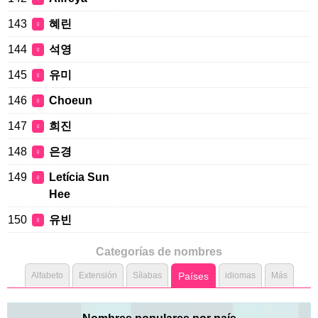
143
혜린
♀
144
석영
♀
145
유미
♀
146
Choeun
♀
147
희진
♀
148
은경
♀
149
Letícia Sun
♀
Hee
150
유빈
♀
Categorías de nombres
Alfabeto
Extensión
Sílabas
Países
idiomas
Más