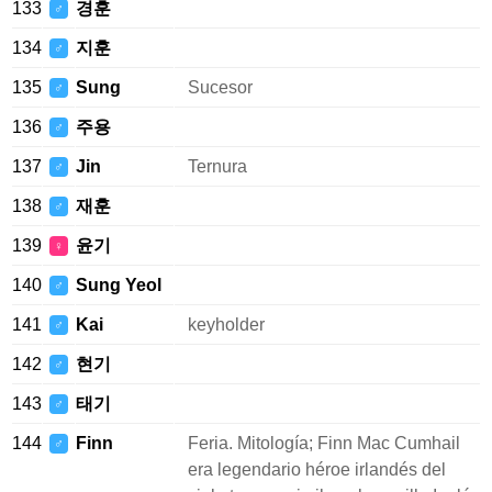
133
경훈
♂
134
지훈
♂
135
Sung
Sucesor
♂
136
주용
♂
137
Jin
Ternura
♂
138
재훈
♂
139
윤기
♀
140
Sung Yeol
♂
141
Kai
keyholder
♂
142
현기
♂
143
태기
♂
144
Finn
Feria. Mitología; Finn Mac Cumhail
♂
era legendario héroe irlandés del