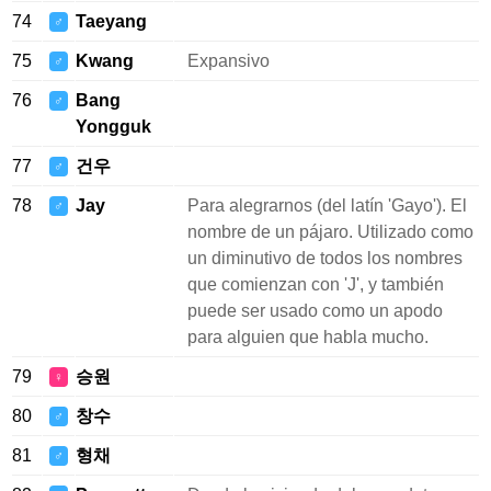
74
Taeyang
♂
75
Kwang
Expansivo
♂
76
Bang
♂
Yongguk
77
건우
♂
78
Jay
Para alegrarnos (del latín 'Gayo'). El
♂
nombre de un pájaro. Utilizado como
un diminutivo de todos los nombres
que comienzan con 'J', y también
puede ser usado como un apodo
para alguien que habla mucho.
79
승원
♀
80
창수
♂
81
형채
♂