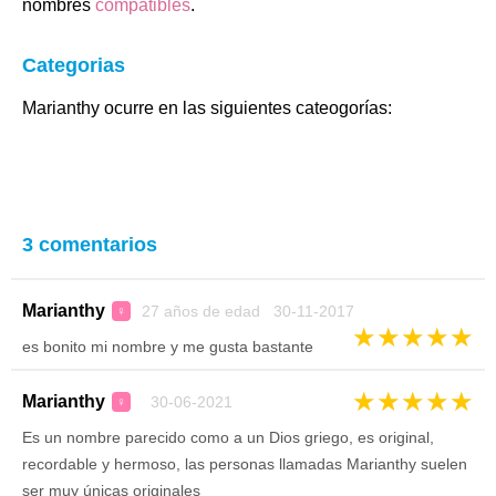
nombres
compatibles
.
Categorias
Marianthy ocurre en las siguientes cateogorías:
3 comentarios
Marianthy
27 años de edad 30-11-2017
♀
★
★
★
★
★
es bonito mi nombre y me gusta bastante
★
★
★
★
★
Marianthy
30-06-2021
♀
Es un nombre parecido como a un Dios griego, es original,
recordable y hermoso, las personas llamadas Marianthy suelen
ser muy únicas originales