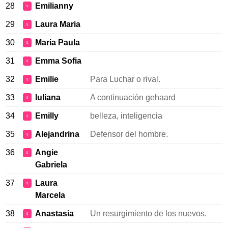
28
Emilianny
♀
29
Laura Maria
♀
30
Maria Paula
♀
31
Emma Sofia
♀
32
Emilie
Para Luchar o rival.
♀
33
Iuliana
A continuación gehaard
♀
34
Emilly
belleza, inteligencia
♀
35
Alejandrina
Defensor del hombre.
♀
36
Angie
♀
Gabriela
37
Laura
♀
Marcela
38
Anastasia
Un resurgimiento de los nuevos.
♀