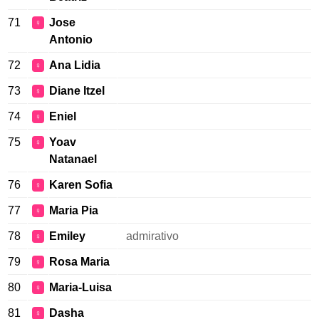
71
Jose
♀
Antonio
72
Ana Lidia
♀
73
Diane Itzel
♀
74
Eniel
♀
75
Yoav
♀
Natanael
76
Karen Sofia
♀
77
Maria Pia
♀
78
Emiley
admirativo
♀
79
Rosa Maria
♀
80
Maria-Luisa
♀
81
Dasha
♀