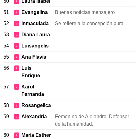
50
Laura Isabel
♀
51
Evangelina
Buenas noticias mensajero
♀
52
Inmaculada
Se refiere a la concepción pura
♀
53
Diana Laura
♀
54
Luisangelis
♀
55
Ana Flavia
♀
56
Luis
♀
Enrique
57
Karol
♀
Fernanda
58
Rosangelica
♀
59
Alexandria
Femenino de Alejandro. Defensor
♀
de la humanidad.
60
Maria Esther
♀