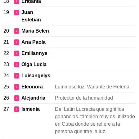
18
Eridania
♀
19
Juan
♀
Esteban
20
Maria Belen
♀
21
Ana Paola
♀
22
Emiliannys
♀
23
Olga Lucia
♀
24
Luisangelys
♀
25
Eleonora
Luminoso luz. Variante de Helena.
♀
26
Alejandria
Protector de la humanidad
♀
27
Ismenia
Del Latín Lucrecia que significa
♀
ganancias. támbien muy es utilizado
en Cuba donde se refiere a la
persona que trae la luz.