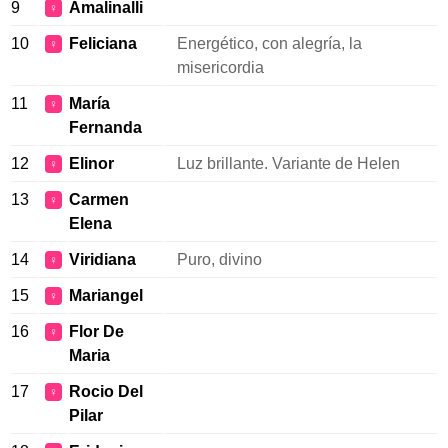
9
Amalinalli
♀
10
Feliciana
Energético, con alegría, la
♀
misericordia
11
María
♀
Fernanda
12
Elinor
Luz brillante. Variante de Helen
♀
13
Carmen
♀
Elena
14
Viridiana
Puro, divino
♀
15
Mariangel
♀
16
Flor De
♀
Maria
17
Rocio Del
♀
Pilar