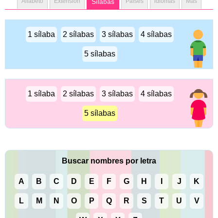
Alfabeto
Extensión
Sílabas
Países
idiomas
Más
1 sílaba
2 sílabas
3 sílabas
4 sílabas
5 sílabas
1 sílaba
2 sílabas
3 sílabas
4 sílabas
5 sílabas
Buscar nombres por letra
A
B
C
D
E
F
G
H
I
J
K
L
M
N
O
P
Q
R
S
T
U
V