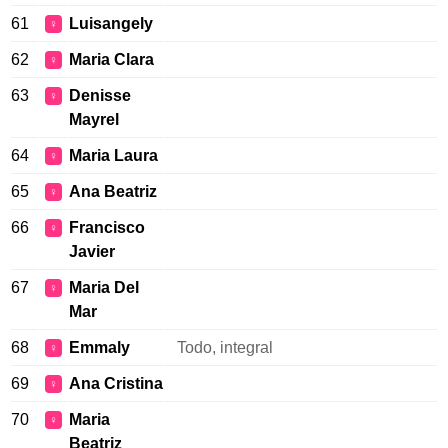
61
Luisangely
♀
62
Maria Clara
♀
63
Denisse
♀
Mayrel
64
Maria Laura
♀
65
Ana Beatriz
♀
66
Francisco
♀
Javier
67
Maria Del
♀
Mar
68
Emmaly
Todo, integral
♀
69
Ana Cristina
♀
70
Maria
♀
Beatriz