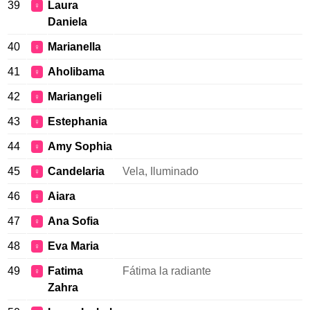
39
Laura
♀
Daniela
40
Marianella
♀
41
Aholibama
♀
42
Mariangeli
♀
43
Estephania
♀
44
Amy Sophia
♀
45
Candelaria
Vela, Iluminado
♀
46
Aiara
♀
47
Ana Sofia
♀
48
Eva Maria
♀
49
Fatima
Fátima la radiante
♀
Zahra