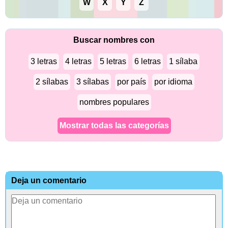
W
X
Y
Z
Buscar nombres con
3 letras
4 letras
5 letras
6 letras
1 sílaba
2 sílabas
3 sílabas
por país
por idioma
nombres populares
Mostrar todas las categorías
Deja un comentario