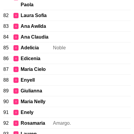
Paola
82
Laura Sofia
♀
83
Ana Awilda
♀
84
Ana Claudia
♀
85
Adelicia
Noble
♀
86
Edicenia
♀
87
Maria Cielo
♀
88
Enyell
♀
89
Giulianna
♀
90
Maria Nelly
♀
91
Enely
♀
92
Rosamaria
Amargo.
♀
93
Lauren