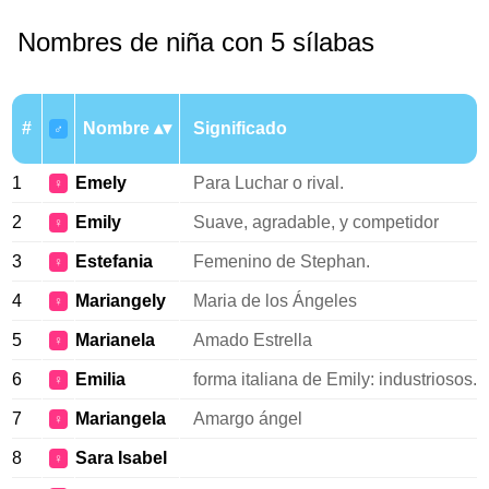
Nombres de niña con 5 sílabas
#
Nombre
Significado
♂
1
Emely
Para Luchar o rival.
♀
2
Emily
Suave, agradable, y competidor
♀
3
Estefania
Femenino de Stephan.
♀
4
Mariangely
Maria de los Ángeles
♀
5
Marianela
Amado Estrella
♀
6
Emilia
forma italiana de Emily: industriosos.
♀
7
Mariangela
Amargo ángel
♀
8
Sara Isabel
♀